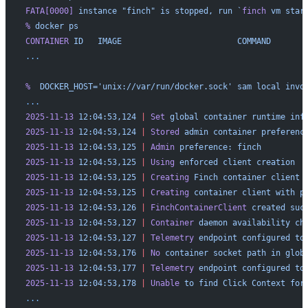
FATA[0000]
 instance
 "finch"
 is
 stopped,
 run
 `
finch
 vm star
%
 docker
 ps
CONTAINER
 ID
   IMAGE
                        COMMAND
       
...
%
  DOCKER_HOST='unix://var/run/docker.sock'
 sam
 local
 invo
...
2025-11-13
 12:04:53,124
 |
 Set
 global
 container
 runtime
 inf
2025-11-13
 12:04:53,124
 |
 Stored
 admin
 container
 preferenc
2025-11-13
 12:04:53,125
 |
 Admin
 preference:
 finch
2025-11-13
 12:04:53,125
 |
 Using
 enforced
 client
 creation
2025-11-13
 12:04:53,125
 |
 Creating
 Finch
 container
 client
 
2025-11-13
 12:04:53,125
 |
 Creating
 container
 client
 with
 p
2025-11-13
 12:04:53,126
 |
 FinchContainerClient
 created
 suc
2025-11-13
 12:04:53,127
 |
 Container
 daemon
 availability
 ch
2025-11-13
 12:04:53,127
 |
 Telemetry
 endpoint
 configured
 to
2025-11-13
 12:04:53,176
 |
 No
 container
 socket
 path
 in
 glob
2025-11-13
 12:04:53,177
 |
 Telemetry
 endpoint
 configured
 to
2025-11-13
 12:04:53,178
 |
 Unable
 to
 find
 Click
 Context
 for
...