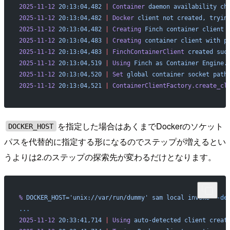
2025-11-12
 20:13:04,482
 |
 Container
 daemon
 availability
 ch
2025-11-12
 20:13:04,482
 |
 Docker
 client
 not
 created,
 tryin
2025-11-12
 20:13:04,482
 |
 Creating
 Finch
 container
 client
 
2025-11-12
 20:13:04,483
 |
 Creating
 container
 client
 with
 p
2025-11-12
 20:13:04,483
 |
 FinchContainerClient
 created
 suc
2025-11-12
 20:13:04,519
 |
 Using
 Finch
 as
 Container
 Engine.
2025-11-12
 20:13:04,520
 |
 Set
 global
 container
 socket
 path
2025-11-12
 20:13:04,521
 |
 ContainerClientFactory.create_cl
を指定した場合はあくまでDockerのソケット
DOCKER_HOST
パスを代替的に指定する形になるのでステップが増えるとい
うよりは2.のステップの探索先が変わるだけとなります。
%
 DOCKER_HOST='unix://var/run/dummy'
 sam
 local
 invoke
 --de
...
2025-11-12
 20:33:41,714
 |
 Using
 auto-detected
 client
 creat