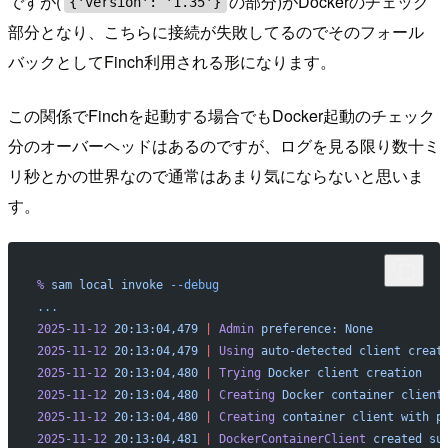
ですが(
の部分)がDockerのチェック
{'version': '1.35'}
部分となり、こちらに接続が失敗してるのでそのフォール
バックとしてFinch利用される形になります。
この関係でFinchを起動する場合でもDocker起動のチェック
分のオーバーヘッドはあるのですが、ログを見る限り数十ミ
リ秒とかの世界なので通常はあまり気にならないと思いま
す。
%
 sam
 local
 invoke
 --debug
...
2025-11-12
 20:13:04,479
 |
 Admin
 preference:
 None
2025-11-12
 20:13:04,479
 |
 Using
 auto-detected
 client
 creat
2025-11-12
 20:13:04,480
 |
 Trying
 Docker
 client
 creation
2025-11-12
 20:13:04,480
 |
 Creating
 Docker
 container
 client
2025-11-12
 20:13:04,480
 |
 Creating
 container
 client
 with
 p
2025-11-12
 20:13:04,481
 |
 DockerContainerClient
 created
 su