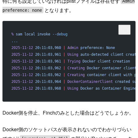
特に何も設定していなければplistファイルは存在せず
Admin
となります。
preference: none
%
 sam
 local
 invoke
 --debug
...
2025-11-12
 20:11:03,960
 |
 Admin
 preference:
 None
2025-11-12
 20:11:03,961
 |
 Using
 auto-detected
 client
 creat
2025-11-12
 20:11:03,961
 |
 Trying
 Docker
 client
 creation
2025-11-12
 20:11:03,962
 |
 Creating
 Docker
 container
 client
2025-11-12
 20:11:03,962
 |
 Creating
 container
 client
 with
 p
2025-11-12
 20:11:03,964
 |
 DockerContainerClient
 created
 su
2025-11-12
 20:11:03,968
 |
 Using
 Docker
 as
 Container
 Engine
Docker側を停止、Finchのみとした場合はどうでしょうか。
Docker側のソケットパスが表示されないのでわかりづらい