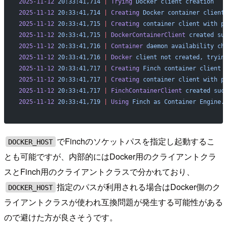
2025-11-12
 20:33:41,714
 |
 Trying
 Docker
 client
 creation
2025-11-12
 20:33:41,714
 |
 Creating
 Docker
 container
 client
2025-11-12
 20:33:41,715
 |
 Creating
 container
 client
 with
 p
2025-11-12
 20:33:41,715
 |
 DockerContainerClient
 created
 su
2025-11-12
 20:33:41,716
 |
 Container
 daemon
 availability
 ch
2025-11-12
 20:33:41,716
 |
 Docker
 client
 not
 created,
 tryin
2025-11-12
 20:33:41,717
 |
 Creating
 Finch
 container
 client
 
2025-11-12
 20:33:41,717
 |
 Creating
 container
 client
 with
 p
2025-11-12
 20:33:41,717
 |
 FinchContainerClient
 created
 suc
2025-11-12
 20:33:41,719
 |
 Using
 Finch
 as
 Container
 Engine.
でFinchのソケットパスを指定し起動するこ
DOCKER_HOST
とも可能ですが、内部的にはDocker用のクライアントクラ
スとFinch用のクライアントクラスで分かれており、
指定のパスが利用される場合はDocker側のク
DOCKER_HOST
ライアントクラスが使われ互換問題が発生する可能性がある
ので避けた方が良さそうです。