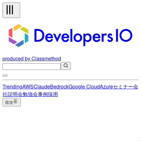
produced by Classmethod
Trending
AWS
Claude
Bedrock
Google Cloud
Azure
セミナー
会
社説明会
勉強会
事例
採用
目次