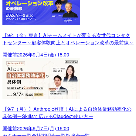
【9/4（金）東京】AIチームメイトが変える次世代コンタク
トセンター～顧客体験向上とオペレーション改革の最前線～
開催前
2026年9月4日(金) 15:00
【9/7（月）】Anthropic登壇！AIによる自治体業務効率化の
具体例ーSkillsで広がるClaudeの使い方ー
開催前
2026年9月7日(月) 15:00
セミナー一覧
会社説明会一覧
勉強会一覧