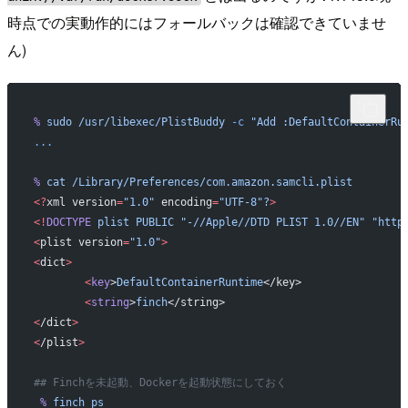
時点での実動作的にはフォールバックは確認できていませ
ん)
%
 sudo
 /usr/libexec/PlistBuddy
 -c
 "Add :DefaultContainerRu
...
%
 cat
 /Library/Preferences/com.amazon.samcli.plist
<?
xml version
=
"1.0"
 encoding
=
"UTF-8"?
>
<!
DOCTYPE
 plist
 PUBLIC
 "-//Apple//DTD PLIST 1.0//EN"
 "http
<
plist version
=
"1.0"
>
<
dict
>
	<
key
>
DefaultContainerRuntime
</key>
	<
string
>
finch
</string>
<
/dict
>
<
/plist
>
## Finchを未起動、Dockerを起動状態にしておく
 %
 finch
 ps