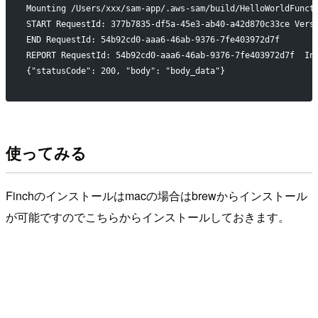
Mounting /Users/xxx/sam-app/.aws-sam/build/HelloWorldFunct
START RequestId: 377b7835-df5a-45e3-ab40-a42d870c33ce Vers
END RequestId: 54b92cd0-aaa6-46ab-9376-7fe403972d7f
{"statusCode": 200, "body": "body_data"}
使ってみる
Finchのインストールはmacの場合はbrewからインストール
が可能ですのでこちらからインストールしておきます。