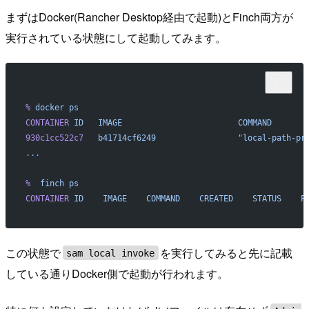
まずはDocker(Rancher Desktop経由で起動)とFinch両方が
実行されている状態にして起動してみます。
%
 docker
 ps
CONTAINER
 ID
   IMAGE
                        COMMAND
       
930c1cc522c7
   b41714cf6249
                 "local-path-pr
...
%
  finch
 ps
CONTAINER
 ID
    IMAGE
    COMMAND
    CREATED
    STATUS
    P
この状態で
を実行してみると先に記載
sam local invoke
している通りDocker側で起動が行われます。