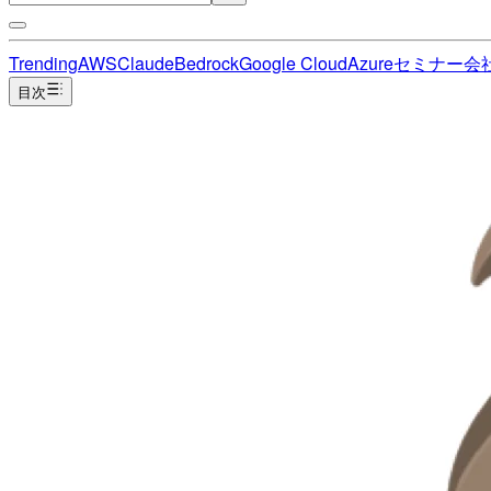
Trending
AWS
Claude
Bedrock
Google Cloud
Azure
セミナー
会
目次