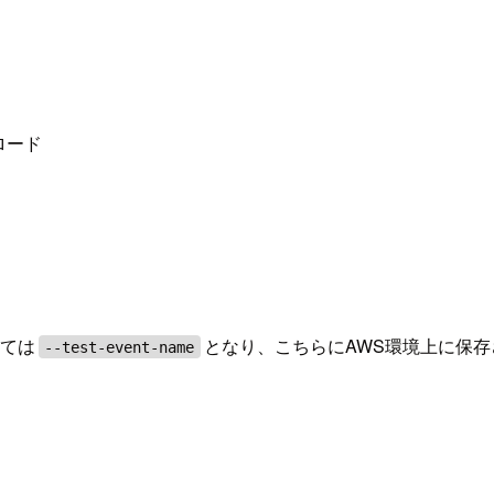
ロード
しては
となり、こちらにAWS環境上に保
--test-event-name