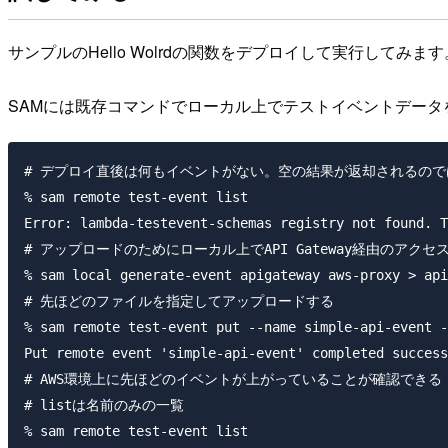
サンプルのHello Wolrdの関数をデプロイして実行してみます
SAMには既存コマンドでローカル上でテストイベントデータ
# デプロイ直後は何もイベントがない。空の結果が返却されるので
% sam remote test-event list                     

Error: lambda-testevent-schemas registry not found. T
# アップロードのためにローカル上でAPI Gateway経由のアク
% sam local generate-event apigateway aws-proxy > api
# 先ほどのファイルを指定してアップロードする

% sam remote test-event put --name simple-api-event -
Put remote event 'simple-api-event' completed success
# AWS環境上に先ほどのイベントが上がっていることが確認できる

# listは名前のみの一覧

% sam remote test-event list
