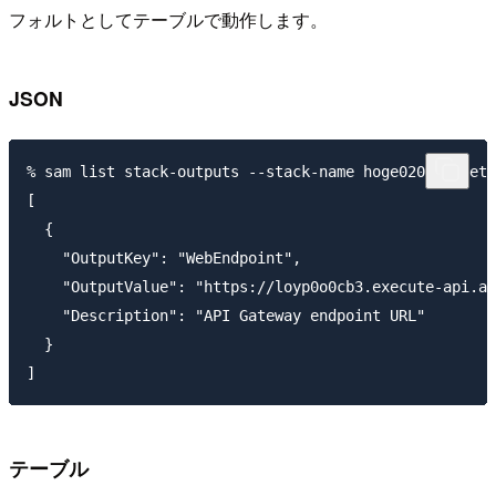
フォルトとしてテーブルで動作します。
JSON
% sam list stack-outputs --stack-name hoge0204dotnets
[

  {

    "OutputKey": "WebEndpoint",

    "OutputValue": "https://loyp0o0cb3.execute-api.ap
    "Description": "API Gateway endpoint URL"

  }

テーブル