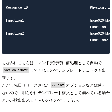
-----------------------------------------------------
Resource ID                               Physical ID
-----------------------------------------------------
Function1                                 hoge0204dot
                                          Function1-X
Function2                                 hoge0204dot
                                          Function2-k
ちなみにこちらはコマンド実行時に前処理として自動で
してくれるのでテンプレートチェックも出
sam validate
来ます。
ただし先日リリースされた
オプションなどは使え
--lint
ないので、明らかにテンプレート構文として崩れている場合
とかが検出出来るくらいのものでしょうか。