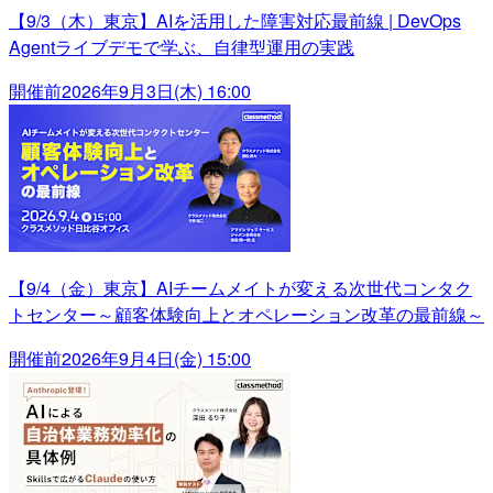
【9/3（木）東京】AIを活用した障害対応最前線 | DevOps
Agentライブデモで学ぶ、自律型運用の実践
開催前
2026年9月3日(木) 16:00
【9/4（金）東京】AIチームメイトが変える次世代コンタク
トセンター～顧客体験向上とオペレーション改革の最前線～
開催前
2026年9月4日(金) 15:00