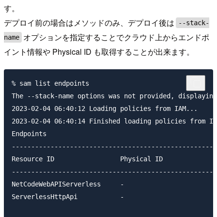
す。
デプロイ前の場合はメソッドのみ、デプロイ後は
--stack-
オプションを指定することでクラウド上からエンドポ
name
イント情報や Physical ID も取得することが出来ます。
% sam list endpoints               

The --stack-name options was not provided, displaying
2023-02-04 06:40:12 Loading policies from IAM...

2023-02-04 06:40:14 Finished loading policies from IA
Endpoints

-----------------------------------------------------
Resource ID                 Physical ID              
-----------------------------------------------------
NetCodeWebAPIServerless     -                        
ServerlessHttpApi           -                        
                                                     