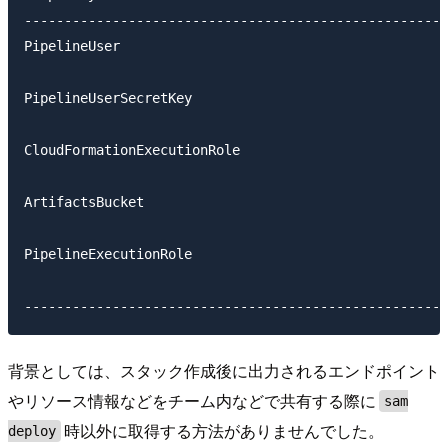
-----------------------------------------------------
PipelineUser                                         
                                                     
PipelineUserSecretKey                                
                                                     
CloudFormationExecutionRole                          
                                                     
ArtifactsBucket                                      
                                                     
PipelineExecutionRole                                
                                                     
背景としては、スタック作成後に出力されるエンドポイント
やリソース情報などをチーム内などで共有する際に
sam
時以外に取得する方法がありませんでした。
deploy