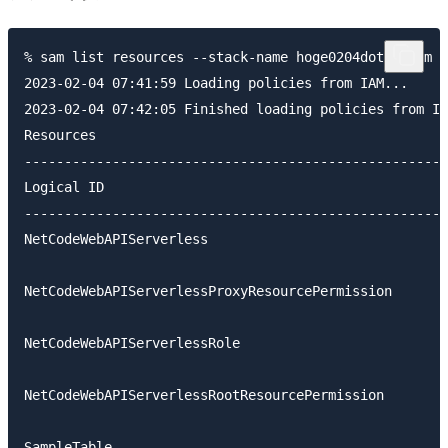
% sam list resources --stack-name hoge0204dotnetsam

2023-02-04 07:41:59 Loading policies from IAM...

2023-02-04 07:42:05 Finished loading policies from IA
Resources

-----------------------------------------------------
Logical ID                                           
-----------------------------------------------------
NetCodeWebAPIServerless                              
                                                     
NetCodeWebAPIServerlessProxyResourcePermission       
                                                     
NetCodeWebAPIServerlessRole                          
                                                     
NetCodeWebAPIServerlessRootResourcePermission        
                                                     
SampleTable                                          