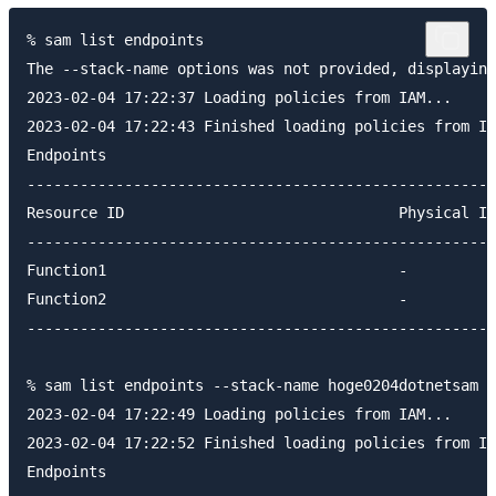
% sam list endpoints

The --stack-name options was not provided, displaying
2023-02-04 17:22:37 Loading policies from IAM...

2023-02-04 17:22:43 Finished loading policies from IA
Endpoints

-----------------------------------------------------
Resource ID                               Physical ID
-----------------------------------------------------
Function1                                 -          
Function2                                 -          
-----------------------------------------------------
% sam list endpoints --stack-name hoge0204dotnetsam

2023-02-04 17:22:49 Loading policies from IAM...

2023-02-04 17:22:52 Finished loading policies from IA
Endpoints
