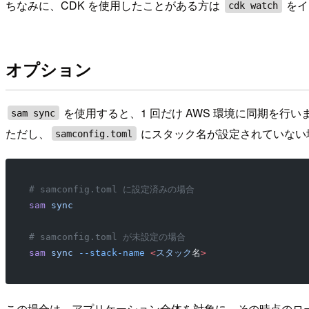
ちなみに、CDK を使用したことがある方は
をイ
cdk watch
オプション
を使用すると、1 回だけ AWS 環境に同期を行い
sam sync
ただし、
にスタック名が設定されていない
samconfig.toml
# samconfig.toml に設定済みの場合
sam
 sync
# samconfig.toml が未設定の場合
sam
 sync
 --stack-name
 <
スタック
名
>
この場合は、アプリケーション全体を対象に、その時点のロー