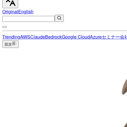
Original
English
Trending
AWS
Claude
Bedrock
Google Cloud
Azure
セミナー
会
目次