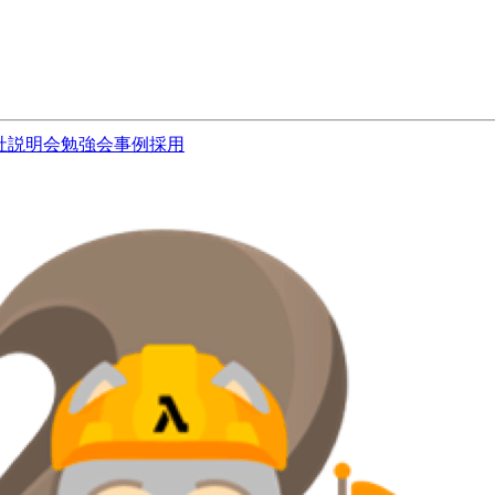
社説明会
勉強会
事例
採用