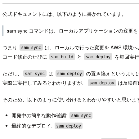
公式ドキュメントには、以下のように書かれています。
sam sync コマンドは、ローカルアプリケーションの変更を
つまり
は、ローカルで行った変更を AWS 環境
sam sync
コード修正のたびに
と
を毎回実行
sam build
sam deploy
ただし、
は
の置き換えというより
sam sync
sam deploy
実際に実行してみるとわかりますが、
は反映前
sam deploy
そのため、以下のように使い分けるとわかりやすいと思いま
開発中の簡単な動作確認:
sam sync
最終的なデプロイ:
sam deploy