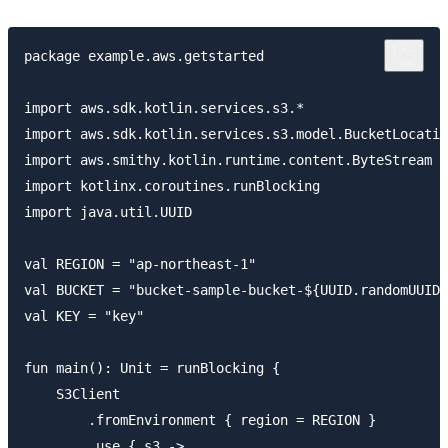
package example.aws.getstarted

import aws.sdk.kotlin.services.s3.*

import aws.sdk.kotlin.services.s3.model.BucketLocatio
import aws.smithy.kotlin.runtime.content.ByteStream

import kotlinx.coroutines.runBlocking

import java.util.UUID

val REGION = "ap-northeast-1"

val BUCKET = "bucket-sample-bucket-${UUID.randomUUID(
val KEY = "key"

fun main(): Unit = runBlocking {

    S3Client

        .fromEnvironment { region = REGION }

        .use { s3 ->
