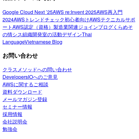
Google Cloud Next ’25
AWS re:Invent 2025
AWS再入門
2024
AWSトレンドチェック
初心者向け
AWSテクニカルサポ
ート
AWS認定（資格）
製造業関連
ジョインブログ
くらめそ
の情シス
組織開発室の活動
デザイン
Thai
Language
Vietnamese Blog
お問い合わせ
クラスメソッドへの問い合わせ
DevelopersIOへのご意見
AWSに関するご相談
資料ダウンロード
メールマガジン登録
セミナー情報
採用情報
会社説明会
勉強会