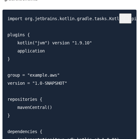
import org.jetbrains.kotlin.gradle.tasks.KotlinCompil
plugins {

    kotlin("jvm") version "1.9.10"

    application

}

group = "example.aws"

version = "1.0-SNAPSHOT"

repositories {

    mavenCentral()

}

dependencies {
