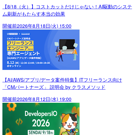
【8/18（火）】コストカットだけじゃない！AI駆動のシステ
ム刷新がもたらす本当の効果
開催前
2026年8月18日(火) 15:00
【AI/AWS/アプリ/データ案件特集】ITフリーランス向け
「CMパートナーズ」 説明会 by クラスメソッド
開催前
2026年8月12日(水) 19:00