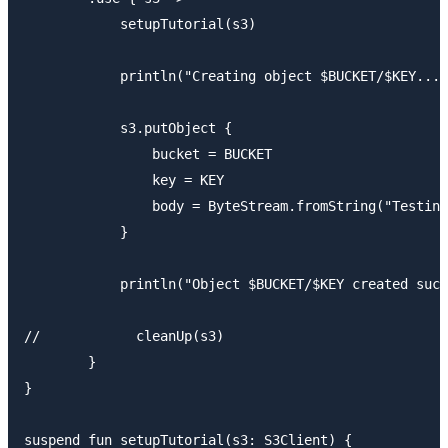
            setupTutorial(s3)

            println("Creating object $BUCKET/$KEY..."
            s3.putObject {

                bucket = BUCKET

                key = KEY

                body = ByteStream.fromString("Testing
            }

            println("Object $BUCKET/$KEY created succ
//            cleanUp(s3)

        }

}

suspend fun setupTutorial(s3: S3Client) {
