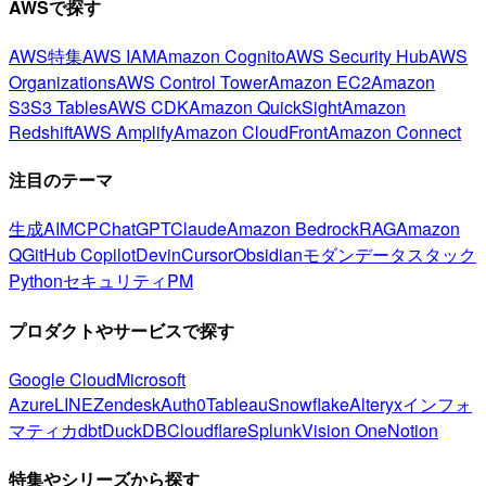
AWSで探す
AWS特集
AWS IAM
Amazon Cognito
AWS Security Hub
AWS
Organizations
AWS Control Tower
Amazon EC2
Amazon
S3
S3 Tables
AWS CDK
Amazon QuickSight
Amazon
Redshift
AWS Amplify
Amazon CloudFront
Amazon Connect
注目のテーマ
生成AI
MCP
ChatGPT
Claude
Amazon Bedrock
RAG
Amazon
Q
GitHub Copilot
Devin
Cursor
Obsidian
モダンデータスタック
Python
セキュリティ
PM
プロダクトやサービスで探す
Google Cloud
Microsoft
Azure
LINE
Zendesk
Auth0
Tableau
Snowflake
Alteryx
インフォ
マティカ
dbt
DuckDB
Cloudflare
Splunk
Vision One
Notion
特集やシリーズから探す