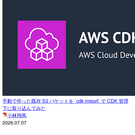
手動で作った既存 S3 バケットを `cdk import` で CDK 管理
下に取り込んでみた
小林翔馬
2026.07.07