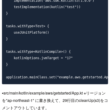
    implementation("aws.sdk.kotlin:s3:1.0.0")

    testImplementation(kotlin("test"))

}

tasks.withType<Test> {

    useJUnitPlatform()

}

tasks.withType<KotlinCompile>() {

    kotlinOptions.jvmTarget = "17"

}

▪️src/main/kotlin/example/aws/getstarted/App.kt ※リージョン
を"ap-northeast-1" に書き換えて、29行目のcleanUp(s3)をコ
メントアウトしています。