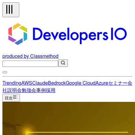
produced by Classmethod
Trending
AWS
Claude
Bedrock
Google Cloud
Azure
セミナー
会
社説明会
勉強会
事例
採用
目次