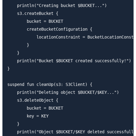
    println("Creating bucket $BUCKET...")

    s3.createBucket {

        bucket = BUCKET

        createBucketConfiguration {

            locationConstraint = BucketLocationConstr
        }

    }

    println("Bucket $BUCKET created successfully!")

}

suspend fun cleanUp(s3: S3Client) {

    println("Deleting object $BUCKET/$KEY...")

    s3.deleteObject {

        bucket = BUCKET

        key = KEY

    }

    println("Object $BUCKET/$KEY deleted successfully