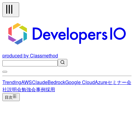
produced by Classmethod
Trending
AWS
Claude
Bedrock
Google Cloud
Azure
セミナー
会
社説明会
勉強会
事例
採用
目次