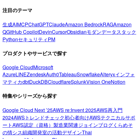
注目のテーマ
生成AI
MCP
ChatGPT
Claude
Amazon Bedrock
RAG
Amazon
Q
GitHub Copilot
Devin
Cursor
Obsidian
モダンデータスタック
Python
セキュリティ
PM
プロダクトやサービスで探す
Google Cloud
Microsoft
Azure
LINE
Zendesk
Auth0
Tableau
Snowflake
Alteryx
インフォ
マティカ
dbt
DuckDB
Cloudflare
Splunk
Vision One
Notion
特集やシリーズから探す
Google Cloud Next ’25
AWS re:Invent 2025
AWS再入門
2024
AWSトレンドチェック
初心者向け
AWSテクニカルサポ
ート
AWS認定（資格）
製造業関連
ジョインブログ
くらめそ
の情シス
組織開発室の活動
デザイン
Thai