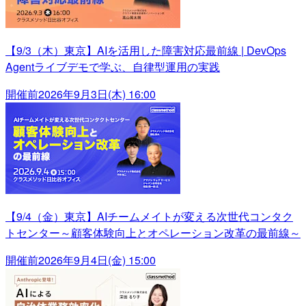
【9/3（木）東京】AIを活用した障害対応最前線 | DevOps
Agentライブデモで学ぶ、自律型運用の実践
開催前
2026年9月3日(木) 16:00
【9/4（金）東京】AIチームメイトが変える次世代コンタク
トセンター～顧客体験向上とオペレーション改革の最前線～
開催前
2026年9月4日(金) 15:00