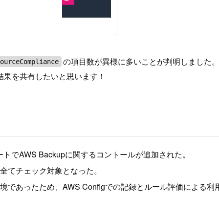
の項目数が異様に多いことが判明しました
sourceCompliance
結果を共有したいと思います！
プデートでAWS Backupに関するコントールが追加された。
intが全てチェック対象となった。
れ続ける環境であったため、AWS Configでの記録とルール評価によ