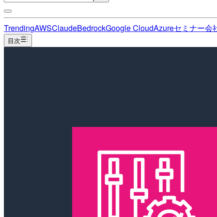
Trending
AWS
Claude
Bedrock
Google Cloud
Azure
セミナー
会
目次