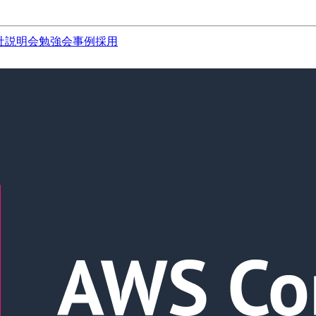
社説明会
勉強会
事例
採用