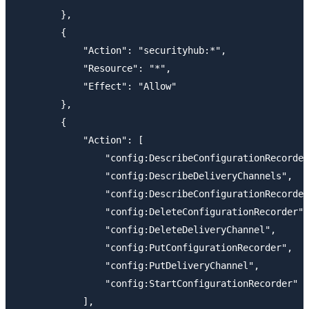
        },

        {

            "Action": "securityhub:*",

            "Resource": "*",

            "Effect": "Allow"

        },

        {

            "Action": [

                "config:DescribeConfigurationRecorder
                "config:DescribeDeliveryChannels",

                "config:DescribeConfigurationRecorder
                "config:DeleteConfigurationRecorder",

                "config:DeleteDeliveryChannel",

                "config:PutConfigurationRecorder",

                "config:PutDeliveryChannel",

                "config:StartConfigurationRecorder"

            ],
