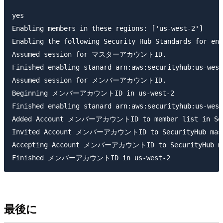
yes

Enabling members in these regions: ['us-west-2']

Enabling the following Security Hub Standards for ena
Assumed session for マスターアカウントID.

Finished enabling stanard arn:aws:securityhub:us-we
Assumed session for メンバーアカウントID.

Beginning メンバーアカウントID in us-west-2

Finished enabling stanard arn:aws:securityhub:us-we
Added Account メンバーアカウントID to member list in Sec
Invited Account メンバーアカウントID to SecurityHub mas
Accepting Account メンバーアカウントID to SecurityHub m
最後に