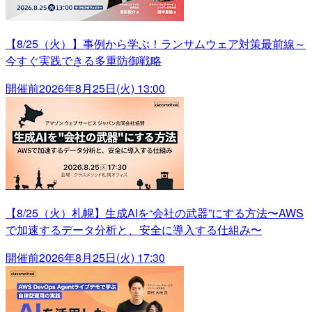
【8/25（火）】事例から学ぶ！ランサムウェア対策最前線～
今すぐ実践できる多重防御戦略
開催前
2026年8月25日(火) 13:00
【8/25（火）札幌】生成AIを“会社の武器”にする方法〜AWS
で加速するデータ分析と、安全に導入する仕組み〜
開催前
2026年8月25日(火) 17:30