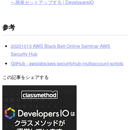
へ簡単セットアップする | DevelopersIO
参考
20201013 AWS Black Belt Online Seminar AWS
Security Hub
GitHub - awslabs/aws-securityhub-multiaccount-scripts
この記事をシェアする