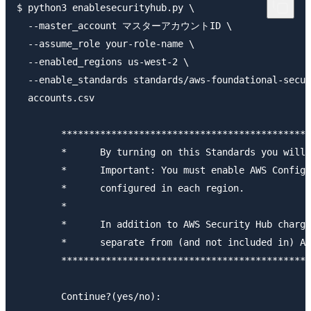
$ python3 enablesecurityhub.py \

  --master_account マスターアカウントID \

  --assume_role your-role-name \

  --enabled_regions us-west-2 \

  --enable_standards standards/aws-foundational-secur
  accounts.csv

        *********************************************
        *      By turning on this Standards you will 
        *      Important: You must enable AWS Config 
        *      configured in each region.            
        *                                            
        *      In addition to AWS Security Hub charge
        *      separate from (and not included in) AW
        *********************************************
        Continue?(yes/no):
