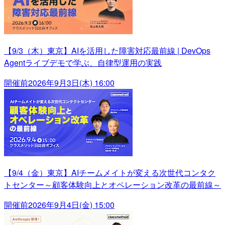
【9/3（木）東京】AIを活用した障害対応最前線 | DevOps
Agentライブデモで学ぶ、自律型運用の実践
開催前
2026年9月3日(木) 16:00
【9/4（金）東京】AIチームメイトが変える次世代コンタク
トセンター～顧客体験向上とオペレーション改革の最前線～
開催前
2026年9月4日(金) 15:00