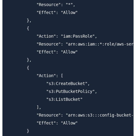
            "Resource": "*",

            "Effect": "Allow"

        },

        {

            "Action": "iam:PassRole",

            "Resource": "arn:aws:iam::*:role/aws-serv
            "Effect": "Allow"

        },

        {

            "Action": [

                "s3:CreateBucket",

                "s3:PutBucketPolicy",

                "s3:ListBucket"

            ],

            "Resource": "arn:aws:s3:::config-bucket-*
            "Effect": "Allow"

        }
