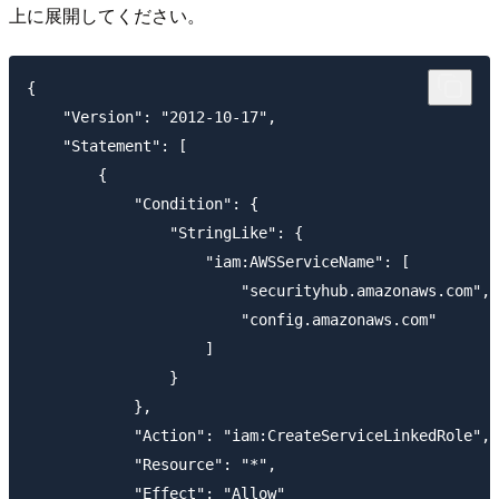
上に展開してください。
{

    "Version": "2012-10-17",

    "Statement": [

        {

            "Condition": {

                "StringLike": {

                    "iam:AWSServiceName": [

                        "securityhub.amazonaws.com",

                        "config.amazonaws.com"

                    ]

                }

            },

            "Action": "iam:CreateServiceLinkedRole",

            "Resource": "*",

            "Effect": "Allow"
