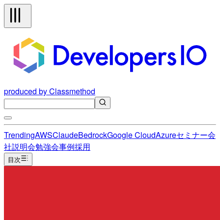
produced by Classmethod
Trending
AWS
Claude
Bedrock
Google Cloud
Azure
セミナー
会
社説明会
勉強会
事例
採用
目次