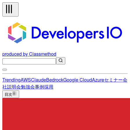
produced by Classmethod
Trending
AWS
Claude
Bedrock
Google Cloud
Azure
セミナー
会
社説明会
勉強会
事例
採用
目次