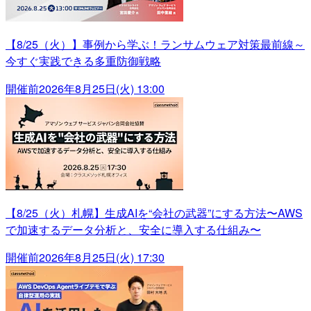
【8/25（火）】事例から学ぶ！ランサムウェア対策最前線～
今すぐ実践できる多重防御戦略
開催前
2026年8月25日(火) 13:00
【8/25（火）札幌】生成AIを“会社の武器”にする方法〜AWS
で加速するデータ分析と、安全に導入する仕組み〜
開催前
2026年8月25日(火) 17:30