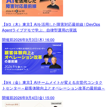
【9/3（木）東京】AIを活用した障害対応最前線 | DevOps
Agentライブデモで学ぶ、自律型運用の実践
開催前
2026年9月3日(木) 16:00
【9/4（金）東京】AIチームメイトが変える次世代コンタク
トセンター～顧客体験向上とオペレーション改革の最前線～
開催前
2026年9月4日(金) 15:00