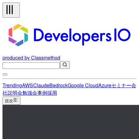
produced by Classmethod
Trending
AWS
Claude
Bedrock
Google Cloud
Azure
セミナー
会
社説明会
勉強会
事例
採用
目次