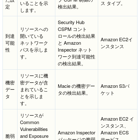
いることを示
ス タイプ。
定
検出結果。
します。
Security Hub
リソースへの
CSPM コント
到達
開いている
ロールの検出結果
Amazon EC2イ
可能
ネットワーク
と Amazon
ンスタンス
性
パスを示しま
Inspector ネット
す。
ワーク到達可能性
の検出結果。
リソースに機
機密
密データが含
Macie の機密デー
Amazon S3バ
デー
まれているこ
タの検出結果。
ケット
タ
とを示しま
す。
リソースが
Amazon EC2 イ
Common
ンスタンス、
Vulnerabilities
Amazon Inspector
Amazon ECS
脆弱
and Exposure
パッケージの脆弱
サービス、