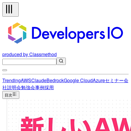
produced by Classmethod
Trending
AWS
Claude
Bedrock
Google Cloud
Azure
セミナー
会
社説明会
勉強会
事例
採用
目次