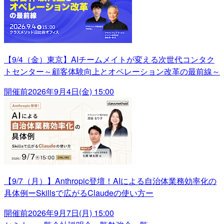
【9/4（金）東京】AIチームメイトが変える次世代コンタク
トセンター～顧客体験向上とオペレーション改革の最前線～
開催前
2026年9月4日(金) 15:00
【9/7（月）】Anthropic登壇！AIによる自治体業務効率化の
具体例ーSkillsで広がるClaudeの使い方ー
開催前
2026年9月7日(月) 15:00