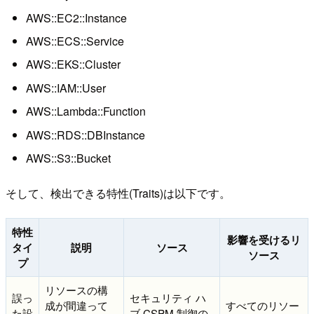
AWS::EC2::Instance
AWS::ECS::Service
AWS::EKS::Cluster
AWS::IAM::User
AWS::Lambda::Function
AWS::RDS::DBInstance
AWS::S3::Bucket
そして、検出できる特性(Traits)は以下です。
特性
影響を受けるリ
タイ
説明
ソース
ソース
プ
リソースの構
誤っ
セキュリティ ハ
成が間違って
すべてのリソー
た設
ブ CSPM 制御の