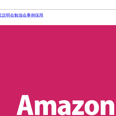
社説明会
勉強会
事例
採用