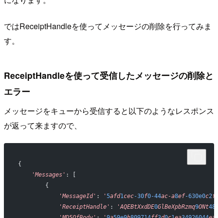
ではReceiptHandleを使ってメッセージの削除を行ってみま
す。
ReceiptHandleを使って受信したメッセージの削除と
エラー
メッセージをキューから受信すると以下のようなレスポンス
が返って来ますので、
{
    'Messages'
: [
        {
            'MessageId'
: 
'
5
afd
1
cec
-30
f
0-44
ac-a
8
ef
-630e0
c
2
f
            'ReceiptHandle'
: 
'AQEBtXxdDE
0
GlBeXpbRzmq
9
ONt
48
            'MD5OfBody'
: 
'
9
a
59e9
b
809714
ff
3
d
0
c
1
ea
34926044
ea