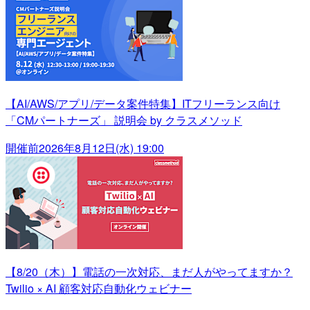
【AI/AWS/アプリ/データ案件特集】ITフリーランス向け
「CMパートナーズ」 説明会 by クラスメソッド
開催前
2026年8月12日(水) 19:00
【8/20（木）】電話の一次対応、まだ人がやってますか？
Twilio × AI 顧客対応自動化ウェビナー