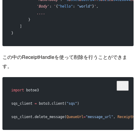
            'Body'
: 
'
{
"hello"
: 
"world"
}
'
,
            ....
        }
    ]
}
この中のReceiptHandleを使って削除を行うことができま
す。
import
 botoe3
sqs_client 
=
 boto3.client(
"sqs"
)
sqs_client.delete_message(
QueueUrl
=
"message_url"
, 
ReceiptH