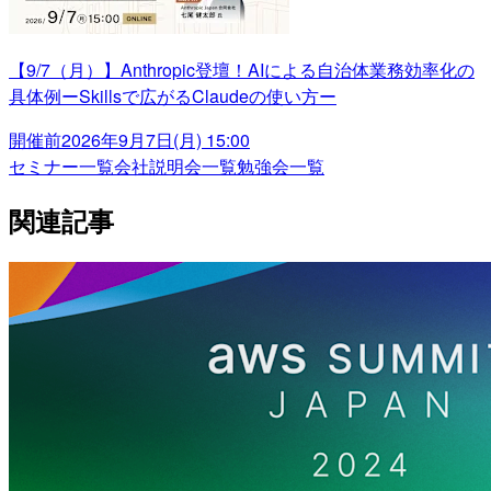
【9/7（月）】Anthropic登壇！AIによる自治体業務効率化の
具体例ーSkillsで広がるClaudeの使い方ー
開催前
2026年9月7日(月) 15:00
セミナー一覧
会社説明会一覧
勉強会一覧
関連記事