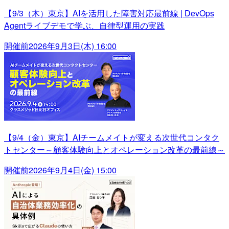
【9/3（木）東京】AIを活用した障害対応最前線 | DevOps
Agentライブデモで学ぶ、自律型運用の実践
開催前
2026年9月3日(木) 16:00
【9/4（金）東京】AIチームメイトが変える次世代コンタク
トセンター～顧客体験向上とオペレーション改革の最前線～
開催前
2026年9月4日(金) 15:00