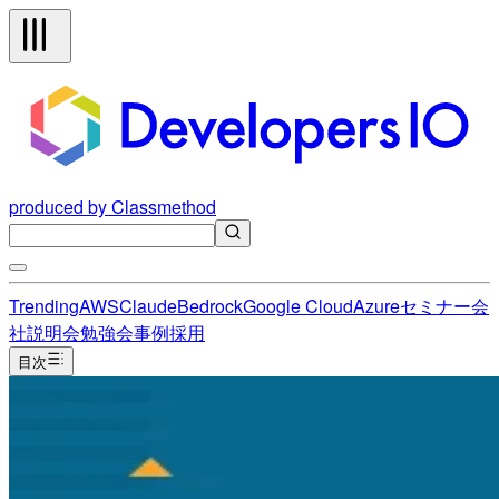
produced by Classmethod
Trending
AWS
Claude
Bedrock
Google Cloud
Azure
セミナー
会
社説明会
勉強会
事例
採用
目次