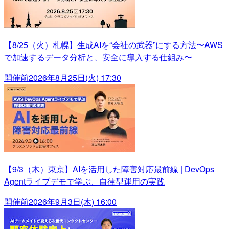
【8/25（火）札幌】生成AIを“会社の武器”にする方法〜AWS
で加速するデータ分析と、安全に導入する仕組み〜
開催前
2026年8月25日(火) 17:30
【9/3（木）東京】AIを活用した障害対応最前線 | DevOps
Agentライブデモで学ぶ、自律型運用の実践
開催前
2026年9月3日(木) 16:00