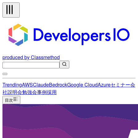
produced by Classmethod
Trending
AWS
Claude
Bedrock
Google Cloud
Azure
セミナー
会
社説明会
勉強会
事例
採用
目次