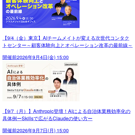
【9/4（金）東京】AIチームメイトが変える次世代コンタク
トセンター～顧客体験向上とオペレーション改革の最前線～
開催前
2026年9月4日(金) 15:00
【9/7（月）】Anthropic登壇！AIによる自治体業務効率化の
具体例ーSkillsで広がるClaudeの使い方ー
開催前
2026年9月7日(月) 15:00