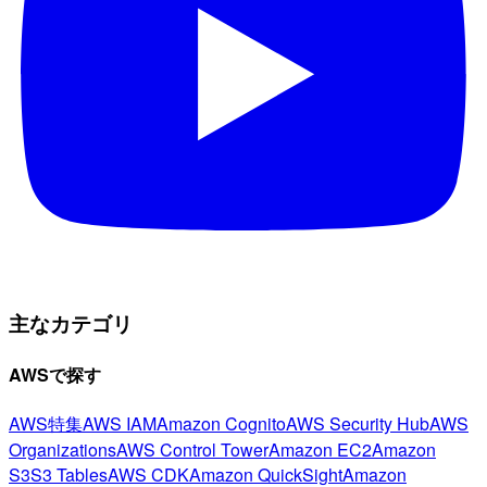
主なカテゴリ
AWSで探す
AWS特集
AWS IAM
Amazon Cognito
AWS Security Hub
AWS
Organizations
AWS Control Tower
Amazon EC2
Amazon
S3
S3 Tables
AWS CDK
Amazon QuickSight
Amazon