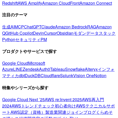
Redshift
AWS Amplify
Amazon CloudFront
Amazon Connect
注目のテーマ
生成AI
MCP
ChatGPT
Claude
Amazon Bedrock
RAG
Amazon
Q
GitHub Copilot
Devin
Cursor
Obsidian
モダンデータスタック
Python
セキュリティ
PM
プロダクトやサービスで探す
Google Cloud
Microsoft
Azure
LINE
Zendesk
Auth0
Tableau
Snowflake
Alteryx
インフォ
マティカ
dbt
DuckDB
Cloudflare
Splunk
Vision One
Notion
特集やシリーズから探す
Google Cloud Next ’25
AWS re:Invent 2025
AWS再入門
2024
AWSトレンドチェック
初心者向け
AWSテクニカルサポ
ート
AWS認定（資格）
製造業関連
ジョインブログ
くらめそ