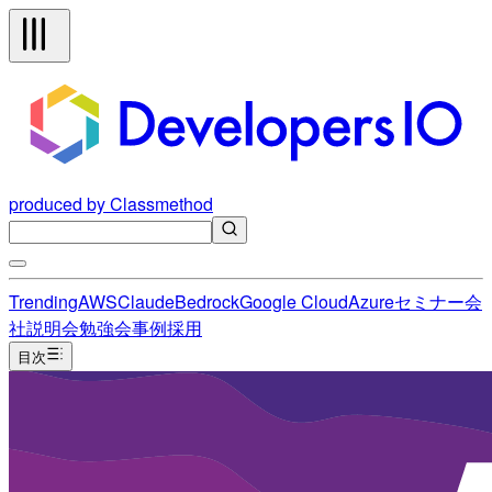
produced by Classmethod
Trending
AWS
Claude
Bedrock
Google Cloud
Azure
セミナー
会
社説明会
勉強会
事例
採用
目次