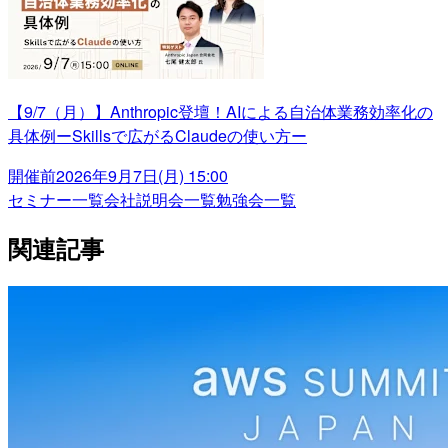
【9/7（月）】Anthropic登壇！AIによる自治体業務効率化の
具体例ーSkillsで広がるClaudeの使い方ー
開催前
2026年9月7日(月) 15:00
セミナー一覧
会社説明会一覧
勉強会一覧
関連記事