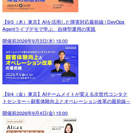
【9/3（木）東京】AIを活用した障害対応最前線 | DevOps
Agentライブデモで学ぶ、自律型運用の実践
開催前
2026年9月3日(木) 16:00
【9/4（金）東京】AIチームメイトが変える次世代コンタク
トセンター～顧客体験向上とオペレーション改革の最前線～
開催前
2026年9月4日(金) 15:00