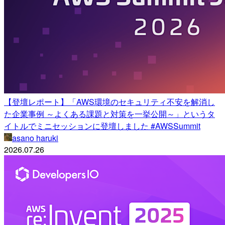
【登壇レポート】「AWS環境のセキュリティ不安を解消し
た企業事例 ～よくある課題と対策を一挙公開～」というタ
イトルでミニセッションに登壇しました #AWSSummit
asano haruki
2026.07.26