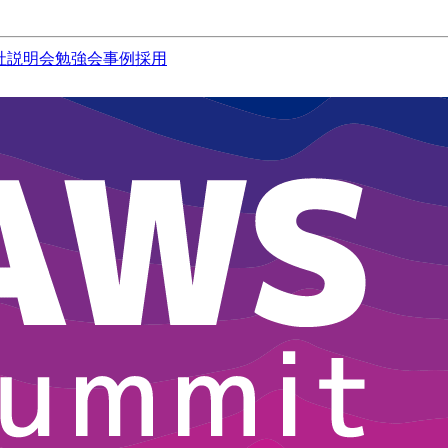
社説明会
勉強会
事例
採用