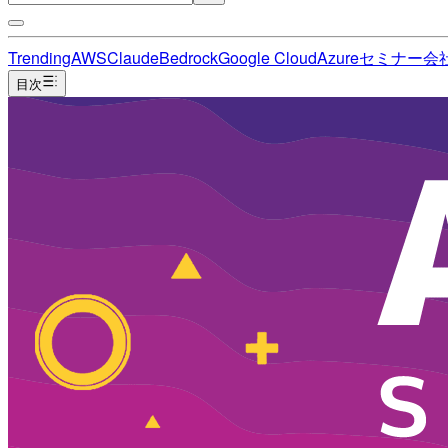
Trending
AWS
Claude
Bedrock
Google Cloud
Azure
セミナー
会
目次