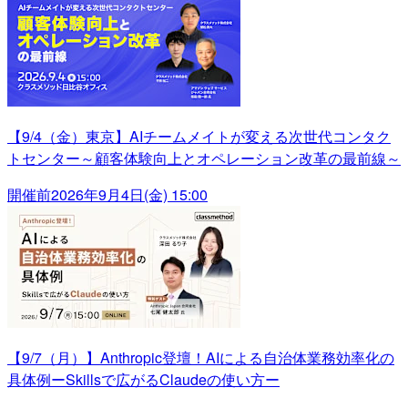
【9/4（金）東京】AIチームメイトが変える次世代コンタク
トセンター～顧客体験向上とオペレーション改革の最前線～
開催前
2026年9月4日(金) 15:00
【9/7（月）】Anthropic登壇！AIによる自治体業務効率化の
具体例ーSkillsで広がるClaudeの使い方ー