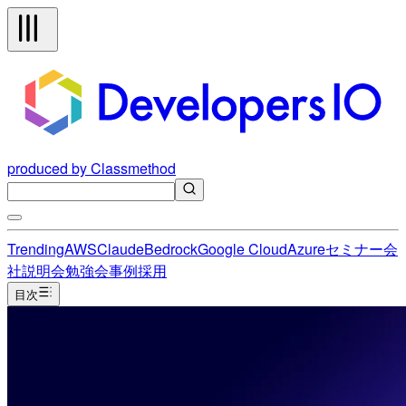
produced by Classmethod
Trending
AWS
Claude
Bedrock
Google Cloud
Azure
セミナー
会
社説明会
勉強会
事例
採用
目次