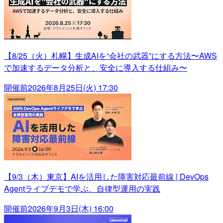
【8/25（火）札幌】生成AIを“会社の武器”にする方法〜AWS
で加速するデータ分析と、安全に導入する仕組み〜
開催前
2026年8月25日(火) 17:30
【9/3（木）東京】AIを活用した障害対応最前線 | DevOps
Agentライブデモで学ぶ、自律型運用の実践
開催前
2026年9月3日(木) 16:00