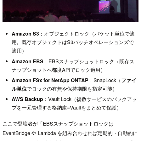
Amazon S3
：オブジェクトロック（バケット単位で適
用。既存オブジェクトはS3バッチオペレーションズで
適用）
Amazon EBS
：EBSスナップショットロック（既存ス
ナップショットへ都度APIでロック適用）
Amazon FSx for NetApp ONTAP
：SnapLock（
ファイ
ル単位
でロックの有無や保持期限を指定可能）
AWS Backup
：Vault Lock（複数サービスのバックアッ
プを一元管理する格納庫=Vaultをまとめて保護）
ここで登壇者が「EBSスナップショットロックは
EventBridge や Lambda を組み合わせれば定期的・自動的に