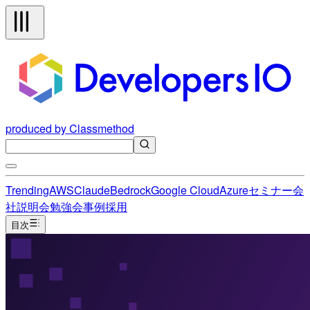
produced by Classmethod
Trending
AWS
Claude
Bedrock
Google Cloud
Azure
セミナー
会
社説明会
勉強会
事例
採用
目次