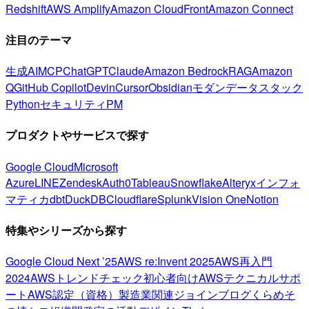
Redshift
AWS Amplify
Amazon CloudFront
Amazon Connect
注目のテーマ
生成AI
MCP
ChatGPT
Claude
Amazon Bedrock
RAG
Amazon
Q
GitHub Copilot
Devin
Cursor
Obsidian
モダンデータスタック
Python
セキュリティ
PM
プロダクトやサービスで探す
Google Cloud
Microsoft
Azure
LINE
Zendesk
Auth0
Tableau
Snowflake
Alteryx
インフォ
マティカ
dbt
DuckDB
Cloudflare
Splunk
Vision One
Notion
特集やシリーズから探す
Google Cloud Next ’25
AWS re:Invent 2025
AWS再入門
2024
AWSトレンドチェック
初心者向け
AWSテクニカルサポ
ート
AWS認定（資格）
製造業関連
ジョインブログ
くらめそ