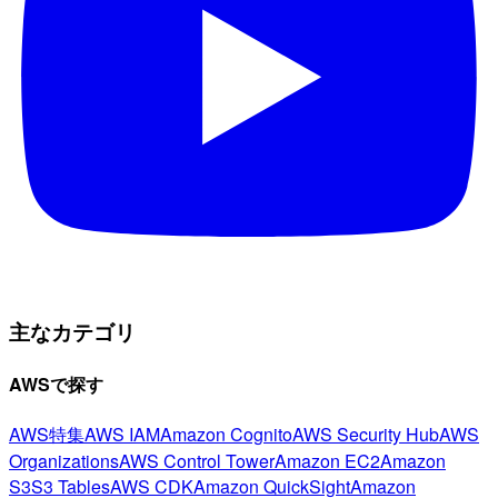
主なカテゴリ
AWSで探す
AWS特集
AWS IAM
Amazon Cognito
AWS Security Hub
AWS
Organizations
AWS Control Tower
Amazon EC2
Amazon
S3
S3 Tables
AWS CDK
Amazon QuickSight
Amazon