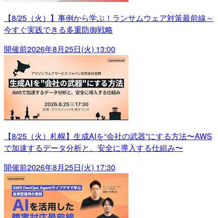
【8/25（火）】事例から学ぶ！ランサムウェア対策最前線～
今すぐ実践できる多重防御戦略
開催前
2026年8月25日(火) 13:00
【8/25（火）札幌】生成AIを“会社の武器”にする方法〜AWS
で加速するデータ分析と、安全に導入する仕組み〜
開催前
2026年8月25日(火) 17:30