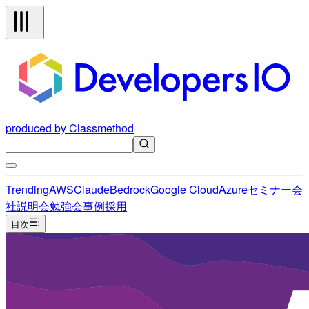
produced by Classmethod
Trending
AWS
Claude
Bedrock
Google Cloud
Azure
セミナー
会
社説明会
勉強会
事例
採用
目次