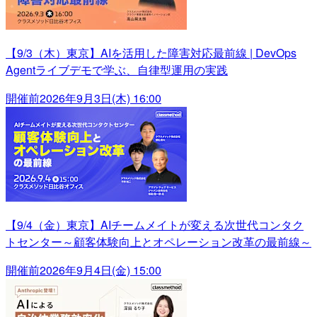
【9/3（木）東京】AIを活用した障害対応最前線 | DevOps
Agentライブデモで学ぶ、自律型運用の実践
開催前
2026年9月3日(木) 16:00
【9/4（金）東京】AIチームメイトが変える次世代コンタク
トセンター～顧客体験向上とオペレーション改革の最前線～
開催前
2026年9月4日(金) 15:00