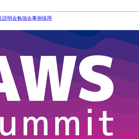
社説明会
勉強会
事例
採用