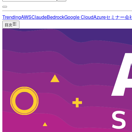
Trending
AWS
Claude
Bedrock
Google Cloud
Azure
セミナー
会
目次