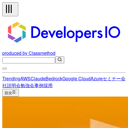
produced by Classmethod
Trending
AWS
Claude
Bedrock
Google Cloud
Azure
セミナー
会
社説明会
勉強会
事例
採用
目次