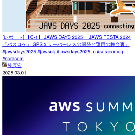
[レポート] 【C-1】 JAWS DAYS 2025 「JAWS FESTA 2024
「バスロケ」 GPS x サーバーレスの開発と運用の舞台裏」
#jawsdays2025 #jawsug #jawsdays2025_c #soracomug
#soracom
笠原宏
2025.03.01