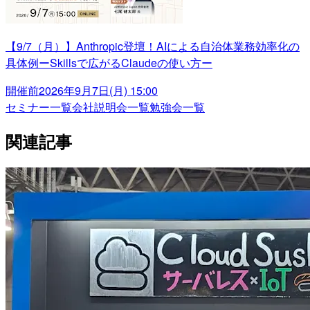
【9/7（月）】Anthropic登壇！AIによる自治体業務効率化の
具体例ーSkillsで広がるClaudeの使い方ー
開催前
2026年9月7日(月) 15:00
セミナー一覧
会社説明会一覧
勉強会一覧
関連記事