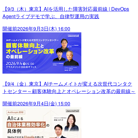
【9/3（木）東京】AIを活用した障害対応最前線 | DevOps
Agentライブデモで学ぶ、自律型運用の実践
開催前
2026年9月3日(木) 16:00
【9/4（金）東京】AIチームメイトが変える次世代コンタク
トセンター～顧客体験向上とオペレーション改革の最前線～
開催前
2026年9月4日(金) 15:00