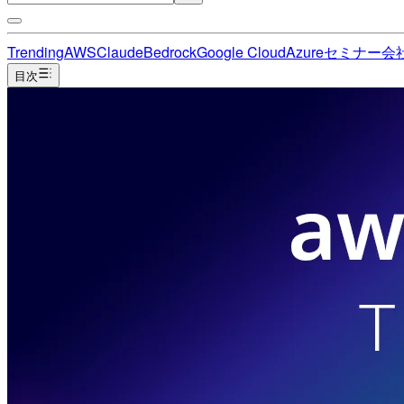
Trending
AWS
Claude
Bedrock
Google Cloud
Azure
セミナー
会
目次