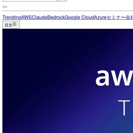
Trending
AWS
Claude
Bedrock
Google Cloud
Azure
セミナー
会
目次