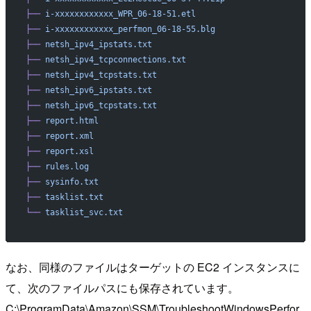
├──
 i-xxxxxxxxxxxx_WPR_06-18-51.etl
├──
 i-xxxxxxxxxxxx_perfmon_06-18-55.blg
├──
 netsh_ipv4_ipstats.txt
├──
 netsh_ipv4_tcpconnections.txt
├──
 netsh_ipv4_tcpstats.txt
├──
 netsh_ipv6_ipstats.txt
├──
 netsh_ipv6_tcpstats.txt
├──
 report.html
├──
 report.xml
├──
 report.xsl
├──
 rules.log
├──
 sysinfo.txt
├──
 tasklist.txt
└──
 tasklist_svc.txt
なお、同様のファイルはターゲットの EC2 インスタンスに
て、次のファイルパスにも保存されています。
C:\ProgramData\Amazon\SSM\TroubleshootWindowsPerfor