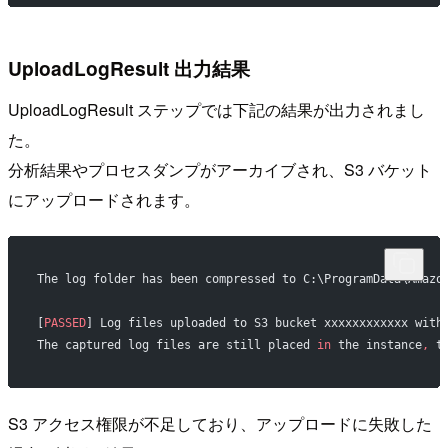
UploadLogResult 出力結果
UploadLogResult ステップでは下記の結果が出力されまし
た。
分析結果やプロセスダンプがアーカイブされ、S3 バケット
にアップロードされます。
The log folder has been compressed to C:\ProgramData\Amazo
[
PASSED
] Log files uploaded to S3 bucket xxxxxxxxxxxx with
The captured log files are still placed 
in
 the instance
,
 t
S3 アクセス権限が不足しており、アップロードに失敗した