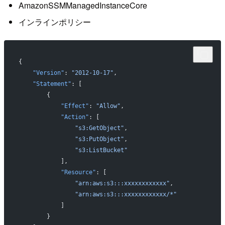
AmazonSSMManagedInstanceCore
インラインポリシー
{
    "Version"
: 
"2012-10-17"
,
    "Statement"
: [
        {
            "Effect"
: 
"Allow"
,
            "Action"
: [
                "s3:GetObject"
,
                "s3:PutObject"
,
                "s3:ListBucket"
            ],
            "Resource"
: [
                "arn:aws:s3:::xxxxxxxxxxxx"
,
                "arn:aws:s3:::xxxxxxxxxxxx/*"
            ]
        }