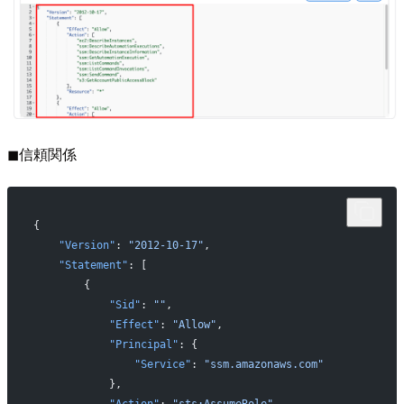
◼︎信頼関係
{
    "Version"
: 
"2012-10-17"
,
    "Statement"
: [
        {
            "Sid"
: 
""
,
            "Effect"
: 
"Allow"
,
            "Principal"
: {
                "Service"
: 
"ssm.amazonaws.com"
            },
            "Action"
: 
"sts:AssumeRole"