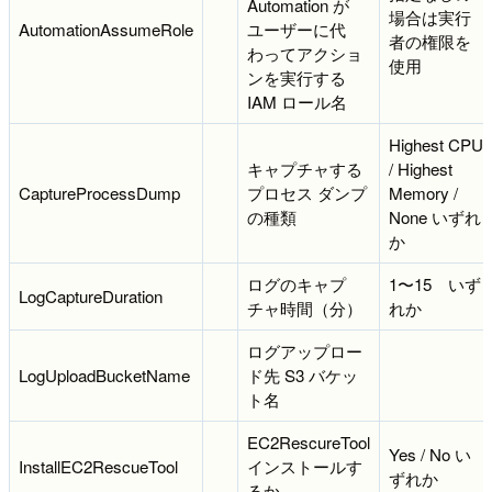
Automation が
場合は実行
AutomationAssumeRole
ユーザーに代
者の権限を
わってアクショ
使用
ンを実行する
IAM ロール名
Highest CPU
キャプチャする
/ Highest
CaptureProcessDump
プロセス ダンプ
Memory /
の種類
None いずれ
か
ログのキャプ
1〜15 いず
LogCaptureDuration
チャ時間（分）
れか
ログアップロー
LogUploadBucketName
ド先 S3 バケッ
ト名
EC2RescureTool
Yes / No い
InstallEC2RescueTool
インストールす
ずれか
るか