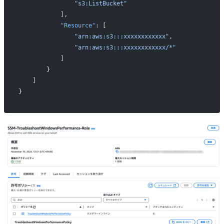
                "s3:ListBucket"
            ],
            "Resource"
: [
                "arn:aws:s3:::xxxxxxxxxxxx"
,
                "arn:aws:s3:::xxxxxxxxxxxx/*"
            ]
        }
    ]
}