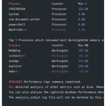
Process
                   Counter         Min 
%
           
CPUSTRES64                Processor       
132.00
          
System                    Processor       
0.00
            
ssm
-
document
-
worker       Processor       
0.00
            
powershell                Processor       
0.00
            
WmiPrvSE
##1               Processor       0.00            
Top 
5
 Processes which consumed most WorkingSet64 memory as
Process
                   Counter         Min MB          
MsMpEng                   WorkingSet      
157.00
          
svchost
##3                WorkingSet      181.00          
msedge                    WorkingSet      
171.00
          
explorer                  WorkingSet      
170.00
          
dwm
##1                    WorkingSet      120.00          
[
PASSED
] Performance logs summary completed.
For
 detailed analysis of other metrics such as Disk
,
 Memor
You can also analyze the captured Windows Performance Reco
The analysis_output.log file will not be deleted by this a