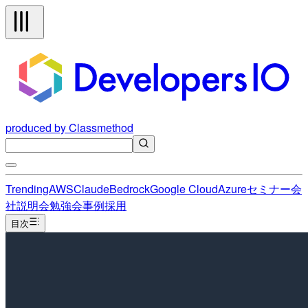
produced by Classmethod
Trending
AWS
Claude
Bedrock
Google Cloud
Azure
セミナー
会
社説明会
勉強会
事例
採用
目次