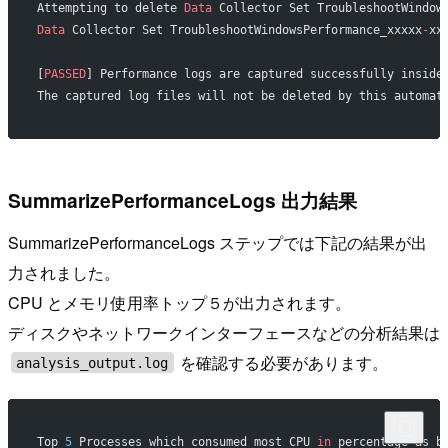
Attempting to delete 
Data
 Collector Set TroubleshootWindow
Data
 Collector Set TroubleshootWindowsPerformance_xxxxx
-
xx
[
PASSED
] Performance logs are captured successfully inside
The captured log files will not be deleted by this automat
SummarizePerformanceLogs 出力結果
SummarizePerformanceLogs ステップでは下記の結果が出
力されました。
CPU とメモリ使用率トップ５が出力されます。
ディスクやネットワークインターフェースなどの分析結果は
を確認する必要があります。
analysis_output.log
Top 
5
 Processes which consumed most CPU 
in
 percentage as b