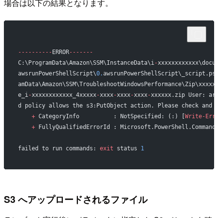
場合は以下の結果となります。
----------
ERROR
-------
C:\ProgramData\Amazon\SSM\InstanceData\i
-
xxxxxxxxxxxx\docu
awsrunPowerShellScript\
0.
awsrunPowerShellScript\_script.ps
amData\Amazon\SSM\TroubleshootWindowsPerformance\Zip\xxxxx
e_i
-
xxxxxxxxxxxx_4xxxxx
-
xxxx
-
xxxx
-
xxxx
-
xxxxxx.zip User: ar
d policy allows the s3:PutObject action. Please check and 
    +
 CategoryInfo          : NotSpecified: (:) [
Write-Err
    +
 FullyQualifiedErrorId : Microsoft.PowerShell.Command
failed to run commands: 
exit
 status 
1
S3 へアップロードされるファイル