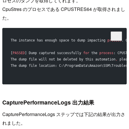
ロセスのダンプを取得してくれます。
CpuStres のプロセスである CPUSTRES64 が取得されまし
た。
The instance has enough space to dump impacting 
process
. C
[
PASSED
] Dump captured successfully 
for
 the 
process
: CPUST
The dump file will not be deleted by this automation
,
 plea
The dump file location: C:\ProgramData\Amazon\SSM\Troubles
CapturePerformanceLogs 出力結果
CapturePerformanceLogs ステップでは下記の結果が出力さ
れました。