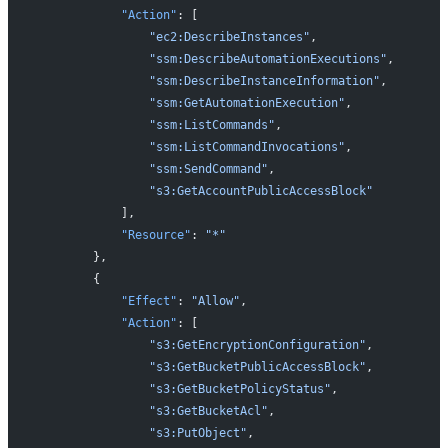
            "Action"
: [
                "ec2:DescribeInstances"
,
                "ssm:DescribeAutomationExecutions"
,
                "ssm:DescribeInstanceInformation"
,
                "ssm:GetAutomationExecution"
,
                "ssm:ListCommands"
,
                "ssm:ListCommandInvocations"
,
                "ssm:SendCommand"
,
                "s3:GetAccountPublicAccessBlock"
            ],
            "Resource"
: 
"*"
        },
        {
            "Effect"
: 
"Allow"
,
            "Action"
: [
                "s3:GetEncryptionConfiguration"
,
                "s3:GetBucketPublicAccessBlock"
,
                "s3:GetBucketPolicyStatus"
,
                "s3:GetBucketAcl"
,
                "s3:PutObject"
,