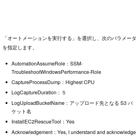
「オートメーションを実行する」を選択し、次のパラメータ
を指定します。
AutomationAssumeRole：SSM-
TroubleshootWindowsPerformance-Role
CaptureProcessDump：Highest CPU
LogCaptureDuration：５
LogUploadBucketName：アップロード先となる S3 バ
ケット名
InstallEC2RescueTool：Yes
Acknowledgement：Yes, I understand and acknowledge