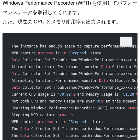
Windows Performance Recorder (WPR) を使用してパフォー
マンスデータを取得してくれます。
また、現在の CPU とメモリ使用率も出力されます。
The instance has enough space to capture performance logs.
WPR capture 
process
 is 
in
 'Stopped'
 state.
Data
 Collector Set TroubleshootWindowsPerformance_xxxxx
-
xx
Attempting to create Performance monitor 
Data
 Collector Se
Data
 Collector Set TroubleshootWindowsPerformance_xxxxx
-
xx
Attempting to start Performance monitor 
Data
 Collector Set
Data
 Collector Set TroubleshootWindowsPerformance_xxxxx
-
xx
Current CPU usage is 
'79.91'
%
 and Memory usage is 
'51.29'
%
Not both CPU and Memory usage are over 
95
%
 at this moment 
Starting Windows Performance Recording (WPR) capture 
proce
Stopping WPR capture 
process
.
WPR capture 
process
 is 
in
 'Stopped'
 state.
The 
Data
 Collector Set TroubleshootWindowsPerformance_xxxx
The 
Data
 Collector Set TroubleshootWindowsPerformance_xxxx