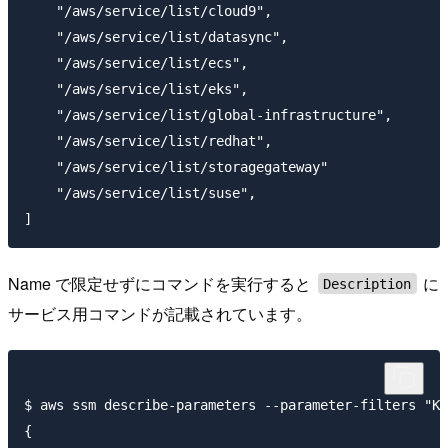
    "/aws/service/list/cloud9",

    "/aws/service/list/datasync",

    "/aws/service/list/ecs",

    "/aws/service/list/eks",

    "/aws/service/list/global-infrastructure",

    "/aws/service/list/redhat",

    "/aws/service/list/storagegateway"

    "/aws/service/list/suse",

Name で限定せずにコマンドを実行すると
に
Description
サービス用コマンドが記載されています。
$ aws ssm describe-parameters --parameter-filters "Ke
{
