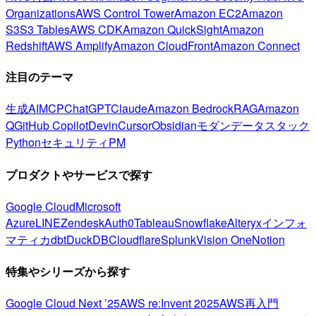
Organizations
AWS Control Tower
Amazon EC2
Amazon
S3
S3 Tables
AWS CDK
Amazon QuickSight
Amazon
Redshift
AWS Amplify
Amazon CloudFront
Amazon Connect
注目のテーマ
生成AI
MCP
ChatGPT
Claude
Amazon Bedrock
RAG
Amazon
Q
GitHub Copilot
Devin
Cursor
Obsidian
モダンデータスタック
Python
セキュリティ
PM
プロダクトやサービスで探す
Google Cloud
Microsoft
Azure
LINE
Zendesk
Auth0
Tableau
Snowflake
Alteryx
インフォ
マティカ
dbt
DuckDB
Cloudflare
Splunk
Vision One
Notion
特集やシリーズから探す
Google Cloud Next ’25
AWS re:Invent 2025
AWS再入門