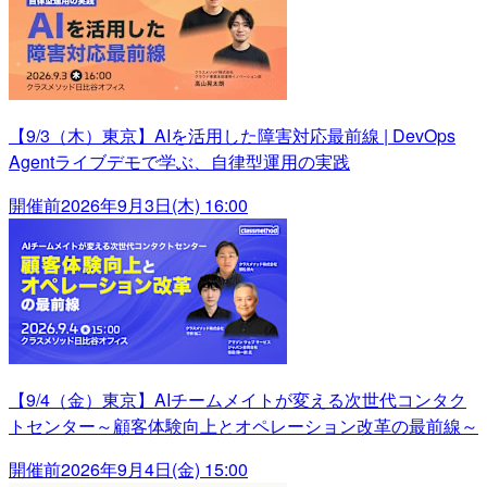
【9/3（木）東京】AIを活用した障害対応最前線 | DevOps
Agentライブデモで学ぶ、自律型運用の実践
開催前
2026年9月3日(木) 16:00
【9/4（金）東京】AIチームメイトが変える次世代コンタク
トセンター～顧客体験向上とオペレーション改革の最前線～
開催前
2026年9月4日(金) 15:00