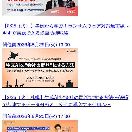
【8/25（火）】事例から学ぶ！ランサムウェア対策最前線～
今すぐ実践できる多重防御戦略
開催前
2026年8月25日(火) 13:00
【8/25（火）札幌】生成AIを“会社の武器”にする方法〜AWS
で加速するデータ分析と、安全に導入する仕組み〜
開催前
2026年8月25日(火) 17:30