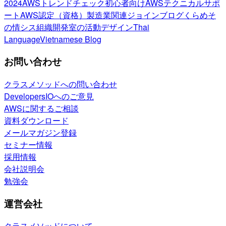
2024
AWSトレンドチェック
初心者向け
AWSテクニカルサポ
ート
AWS認定（資格）
製造業関連
ジョインブログ
くらめそ
の情シス
組織開発室の活動
デザイン
Thai
Language
Vietnamese Blog
お問い合わせ
クラスメソッドへの問い合わせ
DevelopersIOへのご意見
AWSに関するご相談
資料ダウンロード
メールマガジン登録
セミナー情報
採用情報
会社説明会
勉強会
運営会社
クラスメソッドについて