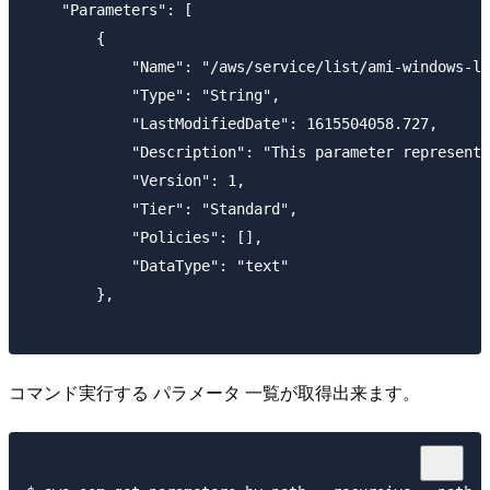
    "Parameters": [

        {

            "Name": "/aws/service/list/ami-windows-la
            "Type": "String",

            "LastModifiedDate": 1615504058.727,

            "Description": "This parameter represents
            "Version": 1,

            "Tier": "Standard",

            "Policies": [],

            "DataType": "text"

        },

コマンド実行する パラメータ 一覧が取得出来ます。