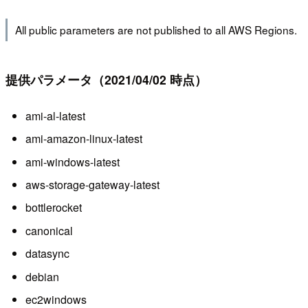
All public parameters are not published to all AWS Regions.
提供パラメータ（2021/04/02 時点）
ami-al-latest
ami-amazon-linux-latest
ami-windows-latest
aws-storage-gateway-latest
bottlerocket
canonical
datasync
debian
ec2windows