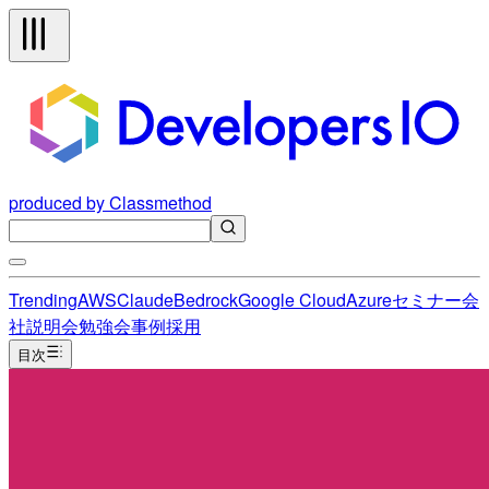
produced by Classmethod
Trending
AWS
Claude
Bedrock
Google Cloud
Azure
セミナー
会
社説明会
勉強会
事例
採用
目次