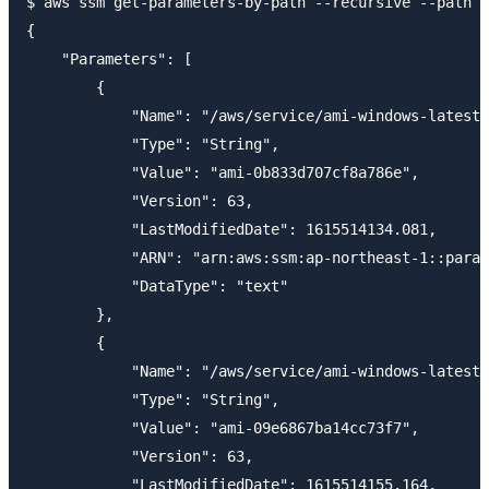
$ aws ssm get-parameters-by-path --recursive --path /
{

    "Parameters": [

        {

            "Name": "/aws/service/ami-windows-latest/
            "Type": "String",

            "Value": "ami-0b833d707cf8a786e",

            "Version": 63,

            "LastModifiedDate": 1615514134.081,

            "ARN": "arn:aws:ssm:ap-northeast-1::param
            "DataType": "text"

        },

        {

            "Name": "/aws/service/ami-windows-latest/
            "Type": "String",

            "Value": "ami-09e6867ba14cc73f7",

            "Version": 63,

            "LastModifiedDate": 1615514155.164,
