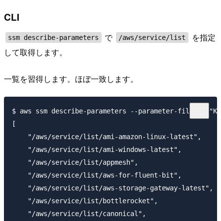
CLI
で
を指定
ssm describe-parameters
/aws/service/list
して取得します。
一覧を習得します。ほぼ一致します。
$ aws ssm describe-parameters --parameter-filters "Ke
[

    "/aws/service/list/ami-amazon-linux-latest",

    "/aws/service/list/ami-windows-latest",

    "/aws/service/list/appmesh",

    "/aws/service/list/aws-for-fluent-bit",

    "/aws/service/list/aws-storage-gateway-latest",

    "/aws/service/list/bottlerocket",

    "/aws/service/list/canonical",
