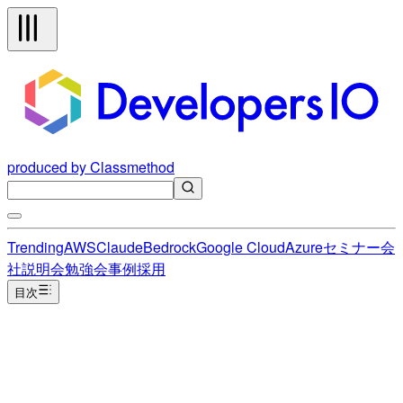
produced by Classmethod
Trending
AWS
Claude
Bedrock
Google Cloud
Azure
セミナー
会
社説明会
勉強会
事例
採用
目次