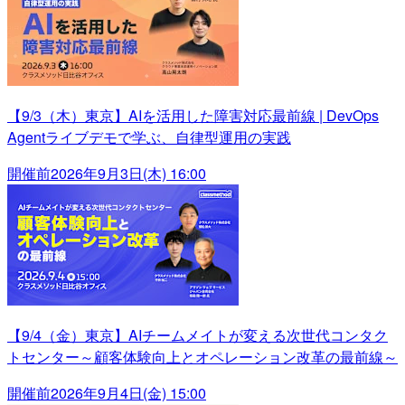
【9/3（木）東京】AIを活用した障害対応最前線 | DevOps
Agentライブデモで学ぶ、自律型運用の実践
開催前
2026年9月3日(木) 16:00
【9/4（金）東京】AIチームメイトが変える次世代コンタク
トセンター～顧客体験向上とオペレーション改革の最前線～
開催前
2026年9月4日(金) 15:00