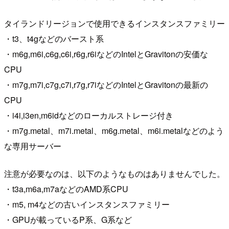
タイランドリージョンで使用できるインスタンスファミリー
・t3、t4gなどのバースト系
・m6g,m6i,c6g,c6i,r6g,r6iなどのIntelとGravitonの安価な
CPU
・m7g,m7i,c7g,c7i,r7g,r7iなどのIntelとGravitonの最新の
CPU
・i4i,i3en,m6idなどのローカルストレージ付き
・m7g.metal、m7i.metal、m6g.metal、m6i.metalなどのよう
な専用サーバー
注意が必要なのは、以下のようなものはありませんでした。
・t3a,m6a,m7aなどのAMD系CPU
・m5, m4などの古いインスタンスファミリー
・GPUが載っているP系、G系など