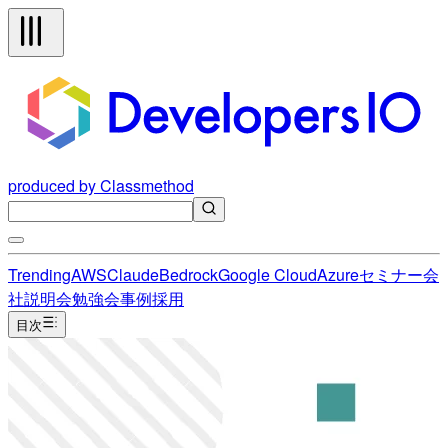
produced by Classmethod
Trending
AWS
Claude
Bedrock
Google Cloud
Azure
セミナー
会
社説明会
勉強会
事例
採用
目次