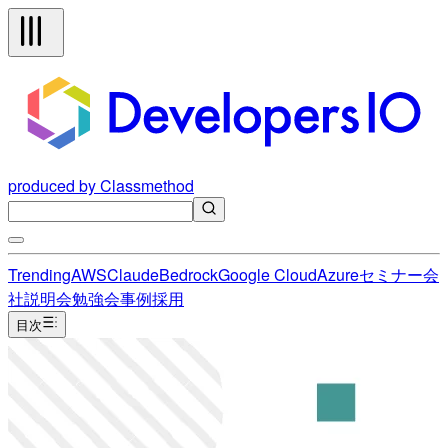
produced by Classmethod
Trending
AWS
Claude
Bedrock
Google Cloud
Azure
セミナー
会
社説明会
勉強会
事例
採用
目次