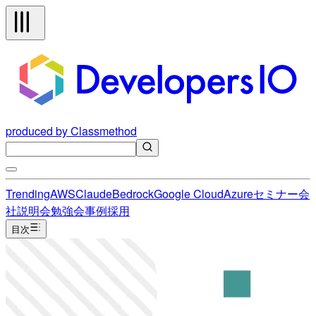
produced by Classmethod
Trending
AWS
Claude
Bedrock
Google Cloud
Azure
セミナー
会
社説明会
勉強会
事例
採用
目次