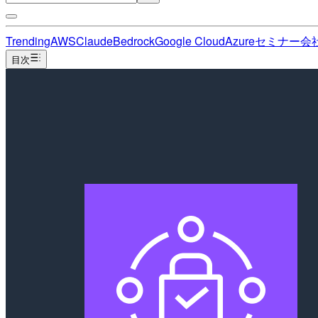
Trending
AWS
Claude
Bedrock
Google Cloud
Azure
セミナー
会
目次