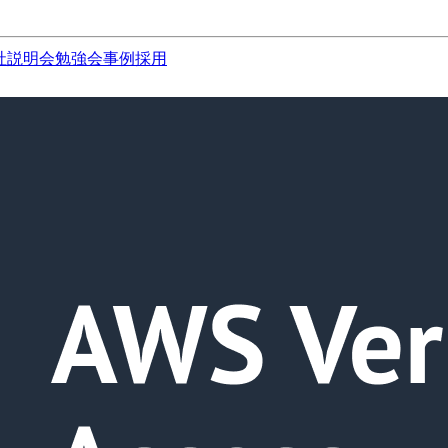
社説明会
勉強会
事例
採用