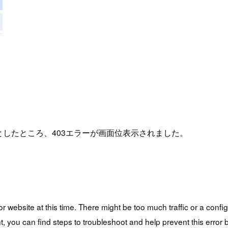
としたところ、403エラーが画面位表示されました。
 website at this time. There might be too much traffic or a configu
, you can find steps to troubleshoot and help prevent this error