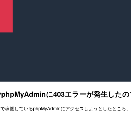
t構成でphpMyAdminに403エラーが発生
インスタンスで稼働しているphpMyAdminにアクセスしようとした