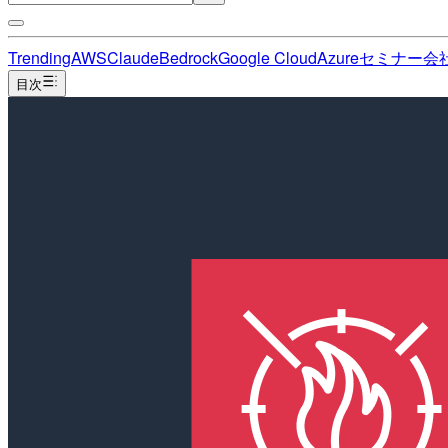
Trending
AWS
Claude
Bedrock
Google Cloud
Azure
セミナー
会
目次