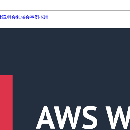
社説明会
勉強会
事例
採用