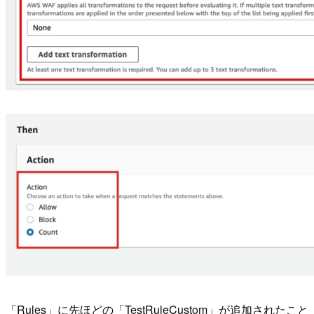
「Rules」に先ほどの「TestRuleCustom」が追加されたこと