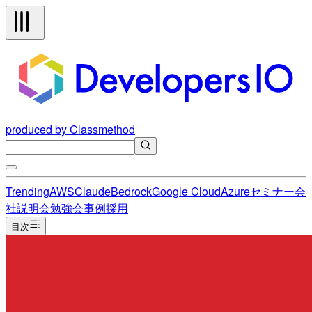
produced by Classmethod
Trending
AWS
Claude
Bedrock
Google Cloud
Azure
セミナー
会
社説明会
勉強会
事例
採用
目次