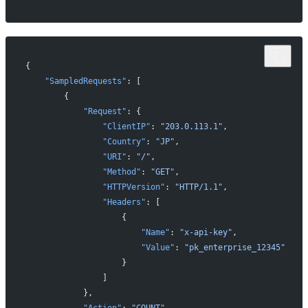
{
    "SampledRequests"
: [
        {
            "Request"
: {
                "ClientIP"
: 
"203.0.113.1"
,
                "Country"
: 
"JP"
,
                "URI"
: 
"/"
,
                "Method"
: 
"GET"
,
                "HTTPVersion"
: 
"HTTP/1.1"
,
                "Headers"
: [
                    {
                        "Name"
: 
"x-api-key"
,
                        "Value"
: 
"pk_enterprise_12345"
                    }
                ]
            },