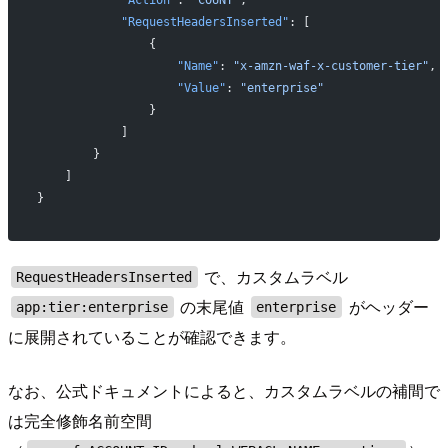
            "Action"
: 
"COUNT"
,
            "RequestHeadersInserted"
: [
                {
                    "Name"
: 
"x-amzn-waf-x-customer-tier"
,
                    "Value"
: 
"enterprise"
                }
            ]
        }
    ]
}
で、カスタムラベル
RequestHeadersInserted
の末尾値
がヘッダー
app:tier:enterprise
enterprise
に展開されていることが確認できます。
なお、公式ドキュメントによると、カスタムラベルの補間で
は完全修飾名前空間