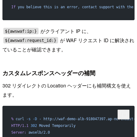
If
 you
 believe
 this
 is
 an
 error,
 contact
 support
 with
 the
 
がクライアント IP に、
${awswaf:ip:}
が WAF リクエスト ID に解決され
${awswaf:request_id:}
ていることが確認できます。
カスタムレスポンスヘッダーの補間
302 リダイレクトの Location ヘッダーにも補間構文を使え
ます。
%
 curl
 -s
 -D
 -
 http://waf-demo-alb-918047397.ap-northeast-
HTTP/1.1
 302
 Moved
 Temporarily
Server:
 awselb/2.0