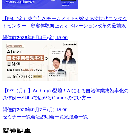
【9/4（金）東京】AIチームメイトが変える次世代コンタク
トセンター～顧客体験向上とオペレーション改革の最前線～
開催前
2026年9月4日(金) 15:00
【9/7（月）】Anthropic登壇！AIによる自治体業務効率化の
具体例ーSkillsで広がるClaudeの使い方ー
開催前
2026年9月7日(月) 15:00
セミナー一覧
会社説明会一覧
勉強会一覧
関連記事