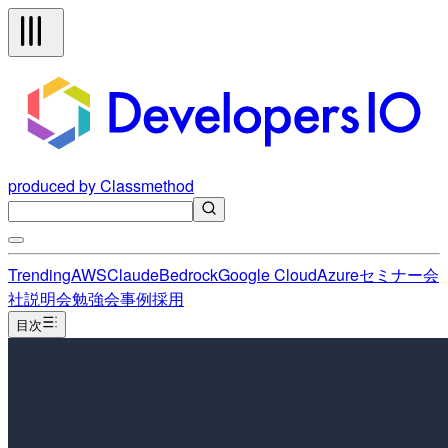
produced by Classmethod
Trending
AWS
Claude
Bedrock
Google Cloud
Azure
セミナー
会
社説明会
勉強会
事例
採用
目次