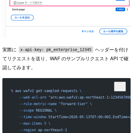
実際に
ヘッダーを付け
x-api-key: pk_enterprise_12345
てリクエストを送り、WAF のサンプルリクエスト API で確
認してみます。
%
 aws
 wafv2
 get-sampled-requests
 \
    --web-acl-arn
 "arn:aws:wafv2:ap-northeast-1:1234567890
    --rule-metric-name
 "forward-tier"
 \
    --scope
 REGIONAL
 \
    --time-window
 StartTime=2026-05-13T07:00:00Z,EndTime=2
    --max-items
 5
 \
    --region
 ap-northeast-1