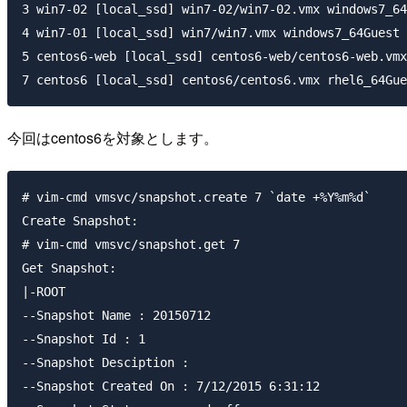
3 win7-02 [local_ssd] win7-02/win7-02.vmx windows7_64
4 win7-01 [local_ssd] win7/win7.vmx windows7_64Guest 
5 centos6-web [local_ssd] centos6-web/centos6-web.vmx
今回はcentos6を対象とします。
# vim-cmd vmsvc/snapshot.create 7 `date +%Y%m%d`

Create Snapshot:

# vim-cmd vmsvc/snapshot.get 7

Get Snapshot:

|-ROOT

--Snapshot Name : 20150712

--Snapshot Id : 1

--Snapshot Desciption :

--Snapshot Created On : 7/12/2015 6:31:12
