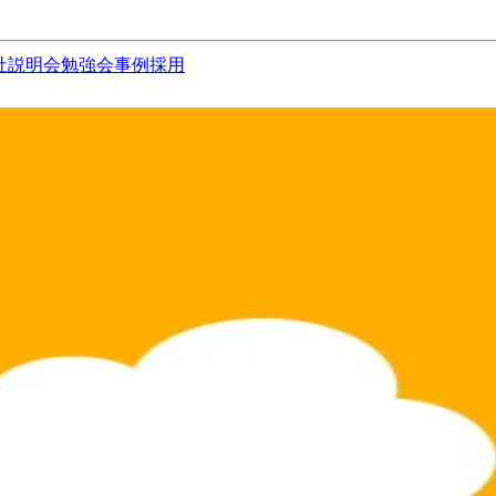
社説明会
勉強会
事例
採用