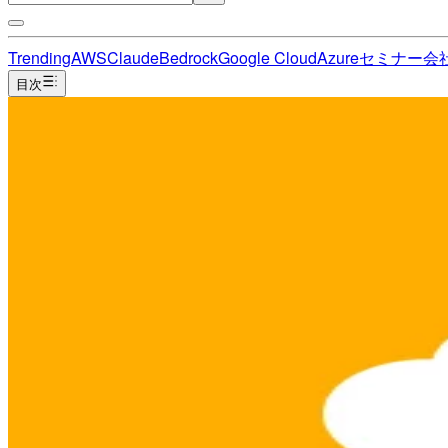
Trending
AWS
Claude
Bedrock
Google Cloud
Azure
セミナー
会
目次