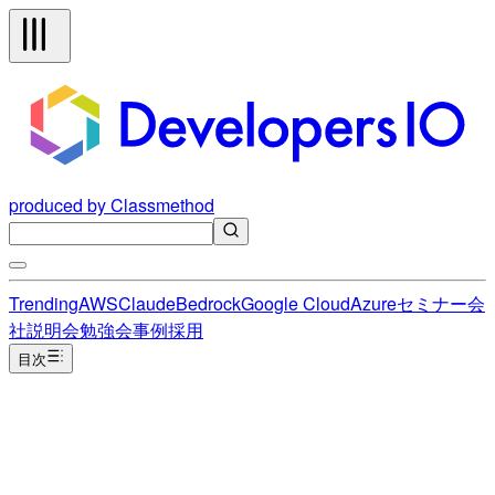
produced by Classmethod
Trending
AWS
Claude
Bedrock
Google Cloud
Azure
セミナー
会
社説明会
勉強会
事例
採用
目次