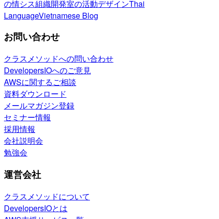
の情シス
組織開発室の活動
デザイン
Thai
Language
Vietnamese Blog
お問い合わせ
クラスメソッドへの問い合わせ
DevelopersIOへのご意見
AWSに関するご相談
資料ダウンロード
メールマガジン登録
セミナー情報
採用情報
会社説明会
勉強会
運営会社
クラスメソッドについて
DevelopersIOとは