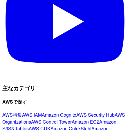
主なカテゴリ
AWSで探す
AWS特集
AWS IAM
Amazon Cognito
AWS Security Hub
AWS
Organizations
AWS Control Tower
Amazon EC2
Amazon
S3
S3 Tables
AWS CDK
Amazon QuickSight
Amazon