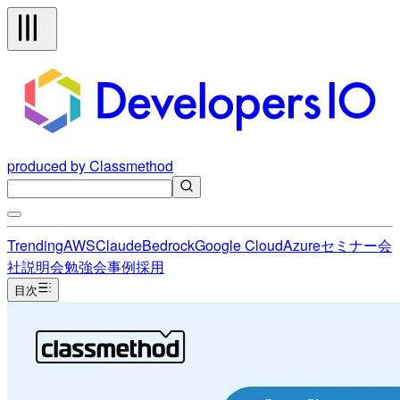
produced by Classmethod
Trending
AWS
Claude
Bedrock
Google Cloud
Azure
セミナー
会
社説明会
勉強会
事例
採用
目次