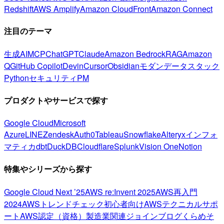
Redshift
AWS Amplify
Amazon CloudFront
Amazon Connect
注目のテーマ
生成AI
MCP
ChatGPT
Claude
Amazon Bedrock
RAG
Amazon
Q
GitHub Copilot
Devin
Cursor
Obsidian
モダンデータスタック
Python
セキュリティ
PM
プロダクトやサービスで探す
Google Cloud
Microsoft
Azure
LINE
Zendesk
Auth0
Tableau
Snowflake
Alteryx
インフォ
マティカ
dbt
DuckDB
Cloudflare
Splunk
Vision One
Notion
特集やシリーズから探す
Google Cloud Next ’25
AWS re:Invent 2025
AWS再入門
2024
AWSトレンドチェック
初心者向け
AWSテクニカルサポ
ート
AWS認定（資格）
製造業関連
ジョインブログ
くらめそ