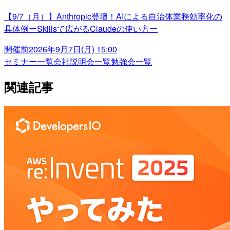
【9/7（月）】Anthropic登壇！AIによる自治体業務効率化の
具体例ーSkillsで広がるClaudeの使い方ー
開催前
2026年9月7日(月) 15:00
セミナー一覧
会社説明会一覧
勉強会一覧
関連記事