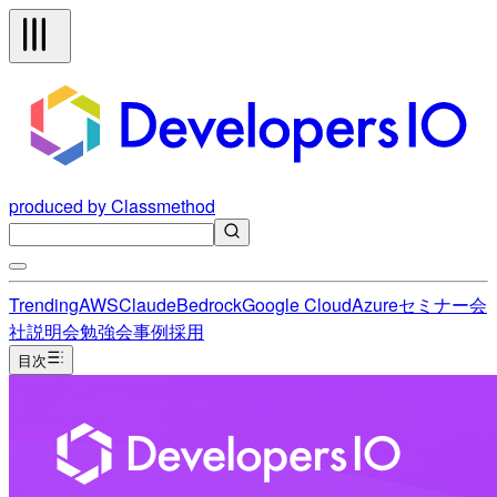
produced by Classmethod
Trending
AWS
Claude
Bedrock
Google Cloud
Azure
セミナー
会
社説明会
勉強会
事例
採用
目次