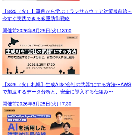
【8/25（火）】事例から学ぶ！ランサムウェア対策最前線～
今すぐ実践できる多重防御戦略
開催前
2026年8月25日(火) 13:00
【8/25（火）札幌】生成AIを“会社の武器”にする方法〜AWS
で加速するデータ分析と、安全に導入する仕組み〜
開催前
2026年8月25日(火) 17:30