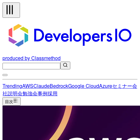
produced by Classmethod
Trending
AWS
Claude
Bedrock
Google Cloud
Azure
セミナー
会
社説明会
勉強会
事例
採用
目次