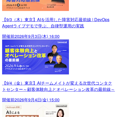
【9/3（木）東京】AIを活用した障害対応最前線 | DevOps
Agentライブデモで学ぶ、自律型運用の実践
開催前
2026年9月3日(木) 16:00
【9/4（金）東京】AIチームメイトが変える次世代コンタク
トセンター～顧客体験向上とオペレーション改革の最前線～
開催前
2026年9月4日(金) 15:00