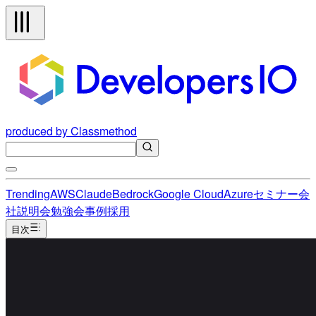
produced by Classmethod
Trending
AWS
Claude
Bedrock
Google Cloud
Azure
セミナー
会
社説明会
勉強会
事例
採用
目次