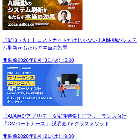
【8/18（火）】コストカットだけじゃない！AI駆動のシステ
ム刷新がもたらす本当の効果
開催前
2026年8月18日(火) 15:00
【AI/AWS/アプリ/データ案件特集】ITフリーランス向け
「CMパートナーズ」 説明会 by クラスメソッド
開催前
2026年8月12日(水) 19:00