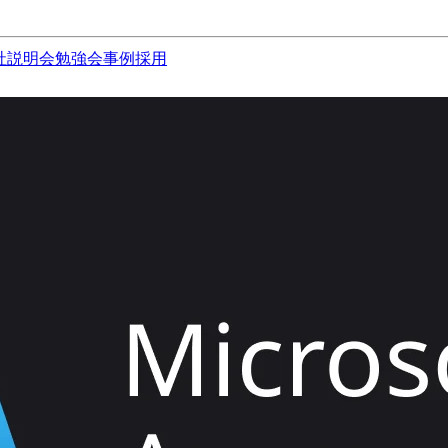
社説明会
勉強会
事例
採用