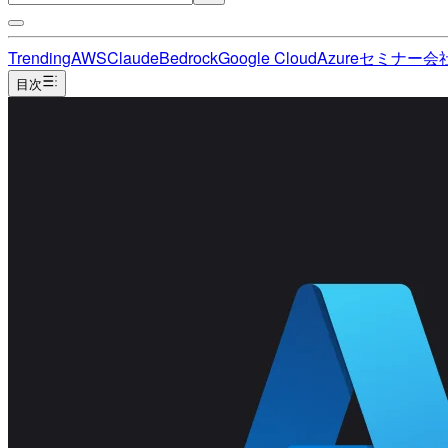
Trending
AWS
Claude
Bedrock
Google Cloud
Azure
セミナー
会
目次