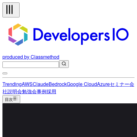
produced by Classmethod
Trending
AWS
Claude
Bedrock
Google Cloud
Azure
セミナー
会
社説明会
勉強会
事例
採用
目次