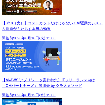
【8/18（火）】コストカットだけじゃない！AI駆動のシステ
ム刷新がもたらす本当の効果
開催前
2026年8月18日(火) 15:00
【AI/AWS/アプリ/データ案件特集】ITフリーランス向け
「CMパートナーズ」 説明会 by クラスメソッド
開催前
2026年8月12日(水) 19:00