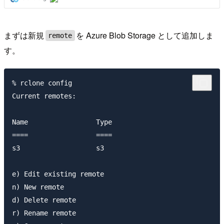
まずは新規
を Azure Blob Storage として追加しま
remote
す。
% rclone config                   

Current remotes:

Name                 Type

====                 ====

s3                   s3

e) Edit existing remote

n) New remote

d) Delete remote

r) Rename remote
