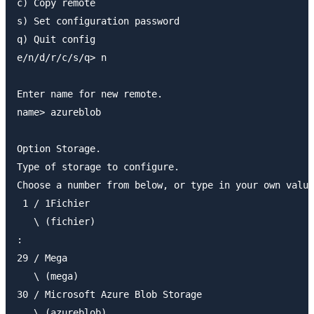
c) Copy remote

s) Set configuration password

q) Quit config

e/n/d/r/c/s/q> n

Enter name for new remote.

name> azureblob

Option Storage.

Type of storage to configure.

Choose a number from below, or type in your own value
 1 / 1Fichier

   \ (fichier)

:

29 / Mega

   \ (mega)

30 / Microsoft Azure Blob Storage

   \ (azureblob)
