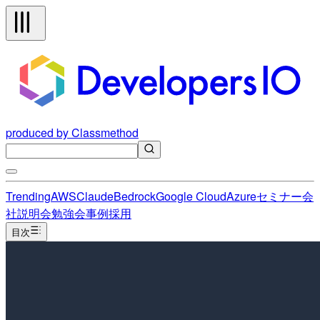
produced by Classmethod
Trending
AWS
Claude
Bedrock
Google Cloud
Azure
セミナー
会
社説明会
勉強会
事例
採用
目次