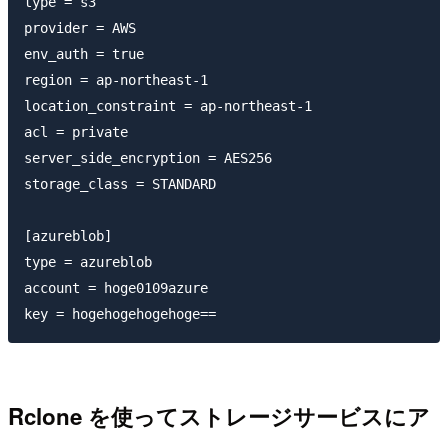
type = s3

provider = AWS

env_auth = true

region = ap-northeast-1

location_constraint = ap-northeast-1

acl = private

server_side_encryption = AES256

storage_class = STANDARD

[azureblob]

type = azureblob

account = hoge0109azure

Rclone を使ってストレージサービスにア