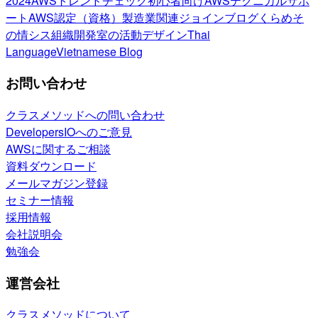
2024
AWSトレンドチェック
初心者向け
AWSテクニカルサポ
ート
AWS認定（資格）
製造業関連
ジョインブログ
くらめそ
の情シス
組織開発室の活動
デザイン
Thai
Language
Vietnamese Blog
お問い合わせ
クラスメソッドへの問い合わせ
DevelopersIOへのご意見
AWSに関するご相談
資料ダウンロード
メールマガジン登録
セミナー情報
採用情報
会社説明会
勉強会
運営会社
クラスメソッドについて