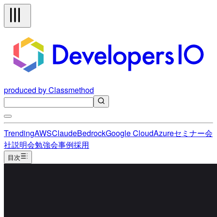
produced by Classmethod
Trending
AWS
Claude
Bedrock
Google Cloud
Azure
セミナー
会
社説明会
勉強会
事例
採用
目次