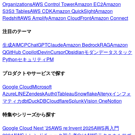
Organizations
AWS Control Tower
Amazon EC2
Amazon
S3
S3 Tables
AWS CDK
Amazon QuickSight
Amazon
Redshift
AWS Amplify
Amazon CloudFront
Amazon Connect
注目のテーマ
生成AI
MCP
ChatGPT
Claude
Amazon Bedrock
RAG
Amazon
Q
GitHub Copilot
Devin
Cursor
Obsidian
モダンデータスタック
Python
セキュリティ
PM
プロダクトやサービスで探す
Google Cloud
Microsoft
Azure
LINE
Zendesk
Auth0
Tableau
Snowflake
Alteryx
インフォ
マティカ
dbt
DuckDB
Cloudflare
Splunk
Vision One
Notion
特集やシリーズから探す
Google Cloud Next ’25
AWS re:Invent 2025
AWS再入門