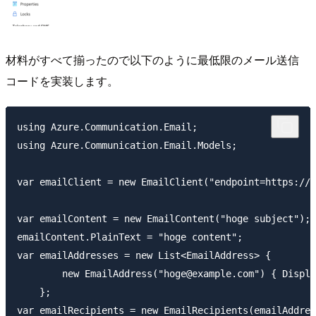
材料がすべて揃ったので以下のように最低限のメール送信
コードを実装します。
using Azure.Communication.Email;

using Azure.Communication.Email.Models;

var emailClient = new EmailClient("endpoint=https://h
var emailContent = new EmailContent("hoge subject");

emailContent.PlainText = "hoge content";

var emailAddresses = new List<EmailAddress> { 

        new EmailAddress("hoge@example.com") { Displa
    };

var emailRecipients = new EmailRecipients(emailAddres