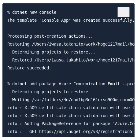
% dotnet new console

The template "Console App" was created successfully.

Processing post-creation actions...

Restoring /Users/iwasa.takahito/work/hoge1217mail/hog
  Determining projects to restore...

  Restored /Users/iwasa.takahito/work/hoge1217mail/ho
Restore succeeded.

% dotnet add package Azure.Communication.Email --prer
  Determining projects to restore...

  Writing /var/folders/4d/nhd1bp3d161crsn900wjrprm000
info : X.509 certificate chain validation will use th
info : X.509 certificate chain validation will use th
info : Adding PackageReference for package 'Azure.Com
info :   GET https://api.nuget.org/v3/registration5-g