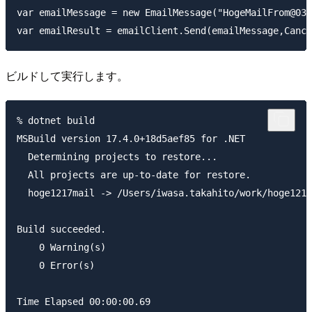
var emailMessage = new EmailMessage("HogeMailFrom@03a
ビルドして実行します。
% dotnet build

MSBuild version 17.4.0+18d5aef85 for .NET

  Determining projects to restore...

  All projects are up-to-date for restore.

  hoge1217mail -> /Users/iwasa.takahito/work/hoge1217
Build succeeded.

    0 Warning(s)

    0 Error(s)

Time Elapsed 00:00:00.69
