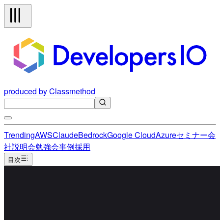
produced by Classmethod
Trending
AWS
Claude
Bedrock
Google Cloud
Azure
セミナー
会
社説明会
勉強会
事例
採用
目次