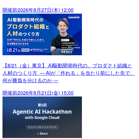
開催前
2026年8月27日(木) 12:00
【8/21（金）東京】 AI駆動開発時代の、プロダクト組織と
人材のつくり方 ― AIが「作れる」を当たり前にした先で、
何が勝負を分けるのか ―
開催前
2026年8月21日(金) 15:00