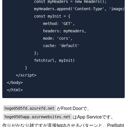
            const myHeaders = new Headers();

            myHeaders.append('Content-Type', 'image/p
            const myInit = {

                method: 'GET',

                headers: myHeaders,

                mode: 'cors',

                cache: 'default'

            };

            fetch(url, myInit)

        }

    </script>

</body>

がFront Doorで、
hoge0505fd.azurefd.net
はApp Serviceです。
hoge0505app.azurewebsites.net
作りがかなり雑ですが直接fetchさせるパターンと、Preflight