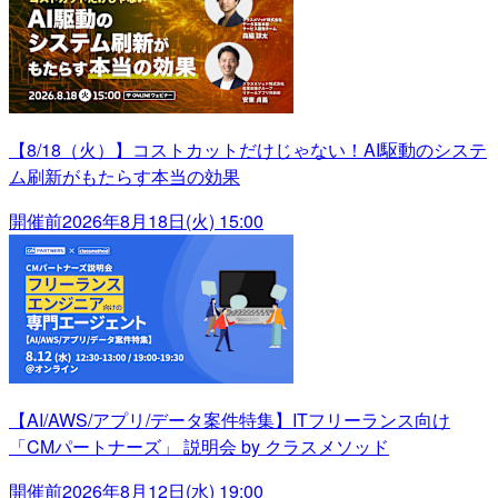
【8/18（火）】コストカットだけじゃない！AI駆動のシステ
ム刷新がもたらす本当の効果
開催前
2026年8月18日(火) 15:00
【AI/AWS/アプリ/データ案件特集】ITフリーランス向け
「CMパートナーズ」 説明会 by クラスメソッド
開催前
2026年8月12日(水) 19:00