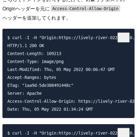
Originヘッダーを元に
Access-Control-Allow-Origin
ヘッダーを追加してくれます。
$ curl -I -H "Origin:https://lively-river-022892310.1
HTTP/1.1 200 OK

Content-Length: 109213

Content-Type: image/png

Last-Modified: Thu, 05 May 2022 00:06:47 GMT

Accept-Ranges: bytes

ETag: "1aa9d-5de388491448c"

Server: Apache

Access-Control-Allow-Origin: https://lively-river-022
$ curl -I -H "Origin:https://lively-river-022892310.2