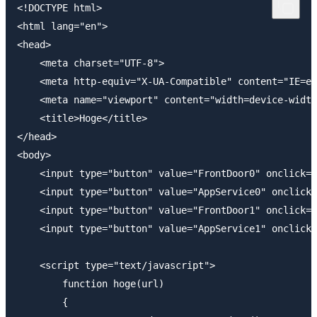
<!DOCTYPE html>

<html lang="en">

<head>

    <meta charset="UTF-8">

    <meta http-equiv="X-UA-Compatible" content="IE=ed
    <meta name="viewport" content="width=device-width
    <title>Hoge</title>

</head>

<body>

    <input type="button" value="FrontDoor0" onclick="
    <input type="button" value="AppService0" onclick=
    <input type="button" value="FrontDoor1" onclick="
    <input type="button" value="AppService1" onclick=
    <script type="text/javascript">

        function hoge(url)

        {
