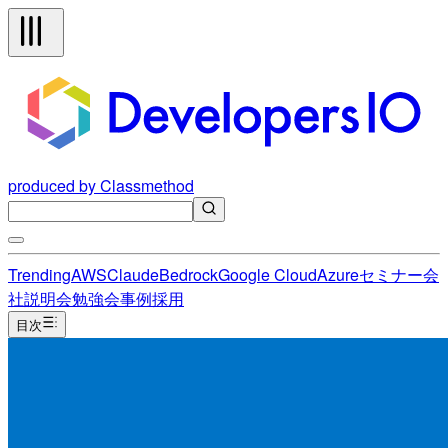
produced by Classmethod
Trending
AWS
Claude
Bedrock
Google Cloud
Azure
セミナー
会
社説明会
勉強会
事例
採用
目次