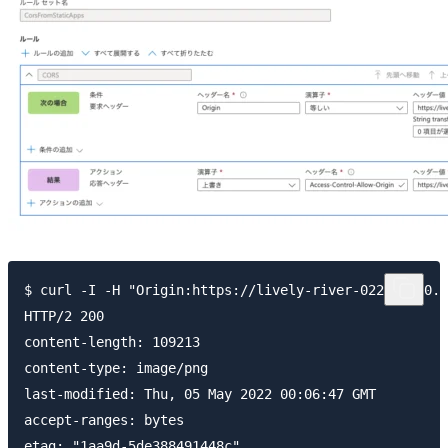
$ curl -I -H "Origin:https://lively-river-022892310.1
HTTP/2 200 

content-length: 109213

content-type: image/png

last-modified: Thu, 05 May 2022 00:06:47 GMT

accept-ranges: bytes

etag: "1aa9d-5de388491448c"
