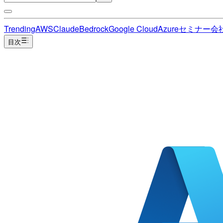
Trending
AWS
Claude
Bedrock
Google Cloud
Azure
セミナー
会
目次