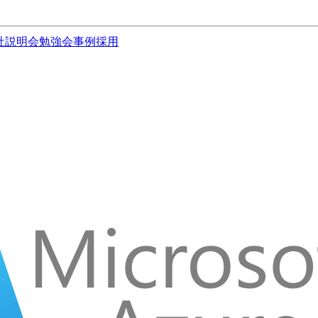
社説明会
勉強会
事例
採用