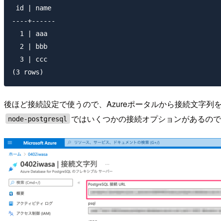
 id | name 

----+------

  1 | aaa

  2 | bbb

  3 | ccc

後ほど接続設定で使うので、Azureポータルから接続文字列
ではいくつかの接続オプションがあるので
node-postgresql