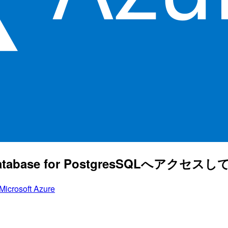
e Database for PostgresSQLへアクセス
Microsoft Azure