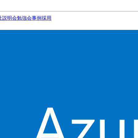
社説明会
勉強会
事例
採用