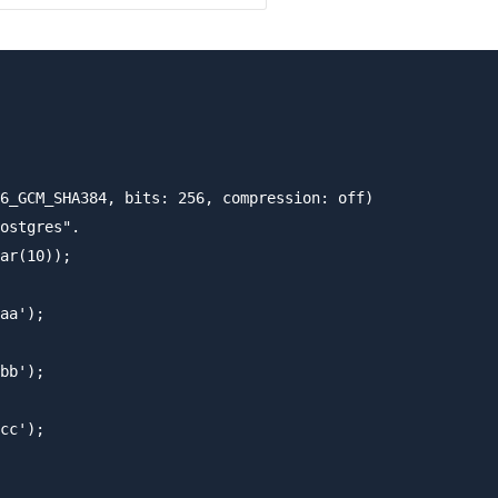
6_GCM_SHA384, bits: 256, compression: off)

ostgres".

ar(10));

aa');

bb');

cc');
