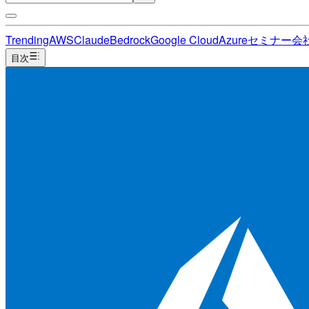
Trending
AWS
Claude
Bedrock
Google Cloud
Azure
セミナー
会
目次