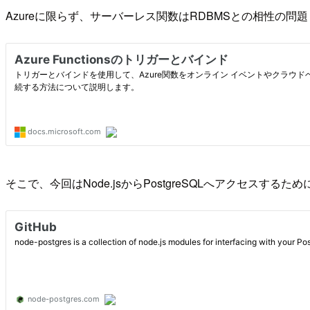
Azureに限らず、サーバーレス関数はRDBMSとの相性の問題
そこで、今回はNode.jsからPostgreSQLへアクセスするため