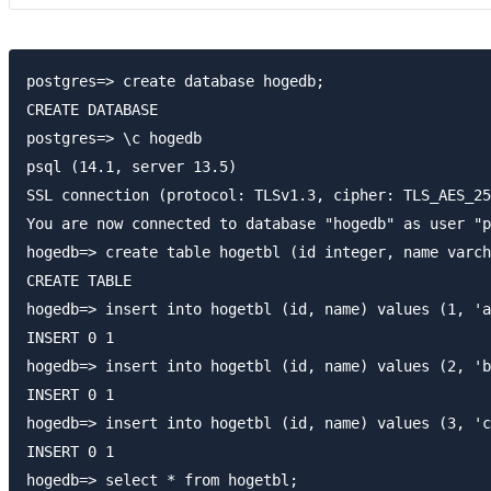
postgres=> create database hogedb;

CREATE DATABASE

postgres=> \c hogedb

psql (14.1, server 13.5)

SSL connection (protocol: TLSv1.3, cipher: TLS_AES_25
You are now connected to database "hogedb" as user "p
hogedb=> create table hogetbl (id integer, name varch
CREATE TABLE

hogedb=> insert into hogetbl (id, name) values (1, 'a
INSERT 0 1

hogedb=> insert into hogetbl (id, name) values (2, 'b
INSERT 0 1

hogedb=> insert into hogetbl (id, name) values (3, 'c
INSERT 0 1

hogedb=> select * from hogetbl;
