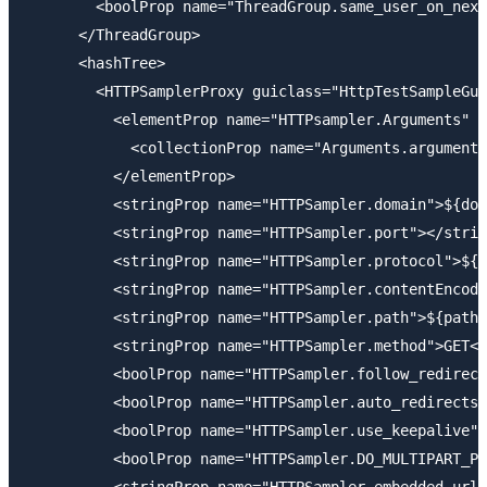
        <boolProp name="ThreadGroup.same_user_on_next
      </ThreadGroup>

      <hashTree>

        <HTTPSamplerProxy guiclass="HttpTestSampleGui
          <elementProp name="HTTPsampler.Arguments" e
            <collectionProp name="Arguments.arguments
          </elementProp>

          <stringProp name="HTTPSampler.domain">${dom
          <stringProp name="HTTPSampler.port"></strin
          <stringProp name="HTTPSampler.protocol">${p
          <stringProp name="HTTPSampler.contentEncodi
          <stringProp name="HTTPSampler.path">${path}
          <stringProp name="HTTPSampler.method">GET</
          <boolProp name="HTTPSampler.follow_redirect
          <boolProp name="HTTPSampler.auto_redirects"
          <boolProp name="HTTPSampler.use_keepalive">
          <boolProp name="HTTPSampler.DO_MULTIPART_PO