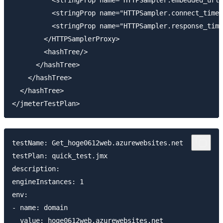
          <stringProp name="HTTPSampler.embedded_url_
          <stringProp name="HTTPSampler.connect_timeo
          <stringProp name="HTTPSampler.response_time
        </HTTPSamplerProxy>

        <hashTree/>

      </hashTree>

    </hashTree>

  </hashTree>

testName: Get_hoge0612web.azurewebsites.net

testPlan: quick_test.jmx

description: 

engineInstances: 1

env:

- name: domain

  value: hoge0612web.azurewebsites.net
