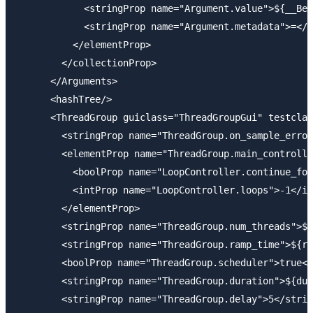
            <stringProp name="Argument.value">${__Bea
            <stringProp name="Argument.metadata">=</s
          </elementProp>

        </collectionProp>

      </Arguments>

      <hashTree/>

      <ThreadGroup guiclass="ThreadGroupGui" testclas
        <stringProp name="ThreadGroup.on_sample_error
        <elementProp name="ThreadGroup.main_controlle
          <boolProp name="LoopController.continue_for
          <intProp name="LoopController.loops">-1</in
        </elementProp>

        <stringProp name="ThreadGroup.num_threads">${
        <stringProp name="ThreadGroup.ramp_time">${ra
        <boolProp name="ThreadGroup.scheduler">true</
        <stringProp name="ThreadGroup.duration">${dur
        <stringProp name="ThreadGroup.delay">5</strin