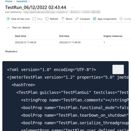
<?xml version="1.0" encoding="UTF-8"?>

<jmeterTestPlan version="1.2" properties="5.0" jmeter
  <hashTree>

    <TestPlan guiclass="TestPlanGui" testclass="TestP
      <stringProp name="TestPlan.comments"></stringPr
      <boolProp name="TestPlan.functional_mode">false
      <boolProp name="TestPlan.tearDown_on_shutdown">
      <boolProp name="TestPlan.serialize_threadgroups
      <elementProp name="TestPlan.user_defined_variab