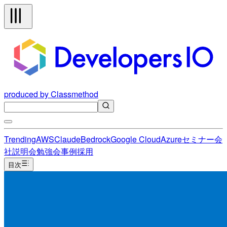
produced by Classmethod
Trending
AWS
Claude
Bedrock
Google Cloud
Azure
セミナー
会
社説明会
勉強会
事例
採用
目次