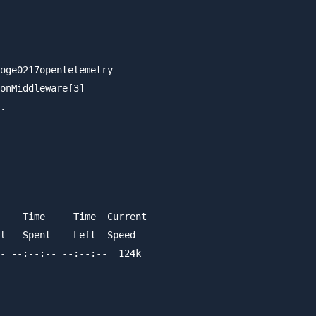
oge0217opentelemetry

onMiddleware[3]

.

    Time     Time  Current

l   Spent    Left  Speed

- --:--:-- --:--:--  124k
