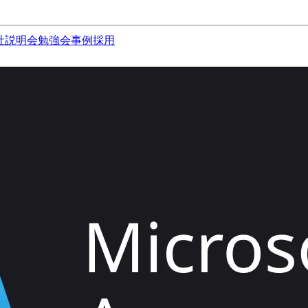
社説明会
勉強会
事例
採用