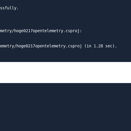
ssfully.

metry/hoge0217opentelemetry.csproj:

emetry/hoge0217opentelemetry.csproj (in 1.28 sec).
