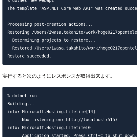
% dotnet new webapi

The template "ASP.NET Core Web API" was created succe
Processing post-creation actions...

Restoring /Users/iwasa.takahito/work/hoge0217opentele
  Determining projects to restore...

  Restored /Users/iwasa.takahito/work/hoge0217opentel
実行すると次のようにレスポンスが取得出来ます。
% dotnet run

Building...

info: Microsoft.Hosting.Lifetime[14]

      Now listening on: http://localhost:5157

info: Microsoft.Hosting.Lifetime[0]

      Application started. Press Ctrl+C to shut down.
