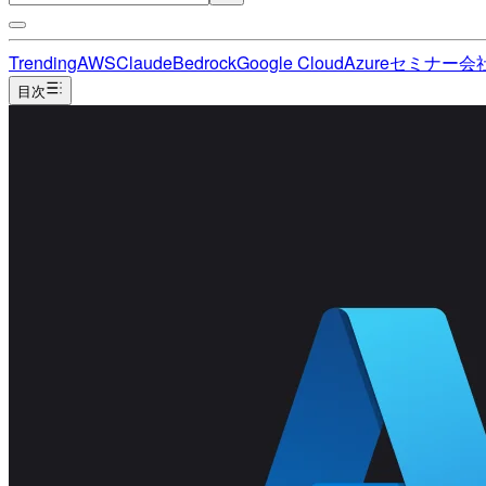
Trending
AWS
Claude
Bedrock
Google Cloud
Azure
セミナー
会
目次