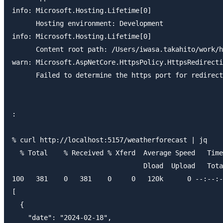
info: Microsoft.Hosting.Lifetime[0]

      Hosting environment: Development

info: Microsoft.Hosting.Lifetime[0]

      Content root path: /Users/iwasa.takahito/work/h
warn: Microsoft.AspNetCore.HttpsPolicy.HttpsRedirecti
      Failed to determine the https port for redirect
:

% curl http://localhost:5157/weatherforecast | jq

  % Total    % Received % Xferd  Average Speed   Time
                                 Dload  Upload   Tota
100   381    0   381    0     0   120k      0 --:--:-
[

  {

    "date": "2024-02-18",
